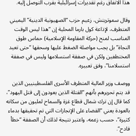
هذا الاتفاق رغم تقديرات إسرائيلية بقرب التوصل إليه.
وقال سموتريتش، زعيم حزب “الصهيونية الدينية” اليميني
المتطرف، لإذاعة كول بارما المحلية إن “هذا ليس الوقت
المناسب لمنح (حركة المقاومة الإسلامية) حماس طوق
النجاة” بل يجب مواصلة الضغط عليها وسحقها “حتى تعيد
المختطفين ولكن في صفقة استسلامها وليس في صفقة
استسلامنا”، وفق تعبيره.
ووصف وزير المالية المتطرف الأسرى الفلسطينيين الذين
قد يتم تحريرهم بأنهم “القتلة الذين يعودون إلى قتل اليهود”،
كما قال إن ترك شمال قطاع غزة والسماح لمليون من سكانه
بالعودة يعني “القضاء على الإنجازات التي تم تحقيقها بدماء
كثيرة”، حسب زعمه، واعتبر نتيجة لذلك أن الصفقة “خطأ
فادح”.