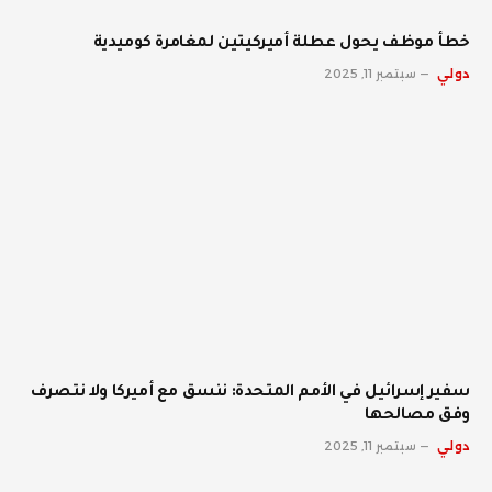
خطأ موظف يحول عطلة أميركيتين لمغامرة كوميدية
دولي
سبتمبر 11, 2025
سفير إسرائيل في الأمم المتحدة: ننسق مع أميركا ولا نتصرف
وفق مصالحها
دولي
سبتمبر 11, 2025