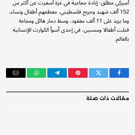
أميركي مطلق- إبادة جماعية في غزة أسفرت عن أكثر من
152 ألف شهيد وجريح فلسطيني، معظمهم أطفال ونساء،
وما يزيد على 11 ألف مفقود، وسط دمار هائل ومجاعة
قتلت أطفالا ومسنين، في إحدى أسوأ الكوارث الإنسانية
بالعالم.
فيسبوك
تويتر
بينتيريست
تيلقرام
واتساب
البريد
الإلكترو
مقالات ذات صلة