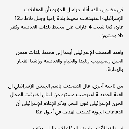
في غضون ذلك، أفاد مراسل الجزيرة بأن المقاتلات
الإسرائيلية استهدفت محيط بلدة راميا وجبل بلاط بـ12
غارة، كما شنت 4 غارات على محيط بلدات العديسة وكفر
كلا وعيترون.
وامتد القصف الإسرائيلي أيضا إلى محيط بلدات ميس
الجبل ومحيبيب وبليدا والخيام والعديسة وراشيا الفخار
والهبارية.
من ناحية أخرى، قال المتحدث باسم الجيش الإسرائيلي إن
القبة الحديدية اعترضت مسيّرة من لبنان اخترقت المجال
الجوي الإسرائيلي فوق البحر. وذكر الإعلام الإسرائيلي أن
الدفاعات الجوية تصدت لهدف في أجواء عكا.
في تلك الأثناء، زار وزير الدفاع الإسرائيلي يوآف