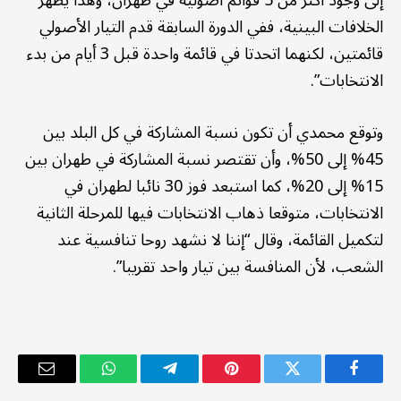
إلى وجود أكثر من 5 قوائم أصولية في طهران، وهذا يظهر
الخلافات البينية، ففي الدورة السابقة قدم التيار الأصولي
قائمتين، لكنهما اتحدتا في قائمة واحدة قبل 3 أيام من بدء
الانتخابات”.
وتوقع محمدي أن تكون نسبة المشاركة في كل البلد بين
45% إلى 50%، وأن تقتصر نسبة المشاركة في طهران بين
15% إلى 20%، كما استبعد فوز 30 نائبا لطهران في
الانتخابات، متوقعا ذهاب الانتخابات فيها للمرحلة الثانية
لتكميل القائمة، وقال “إننا لا نشهد روحا تنافسية عند
الشعب، لأن المنافسة بين تيار واحد تقريبا”.
فيسبوك
تويتر
بينتيريست
تيلقرام
واتساب
البريد