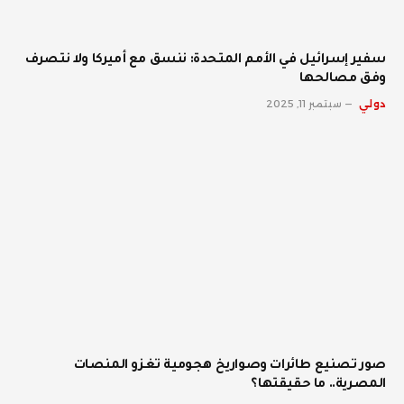
سفير إسرائيل في الأمم المتحدة: ننسق مع أميركا ولا نتصرف
وفق مصالحها
دولي
سبتمبر 11, 2025
صور تصنيع طائرات وصواريخ هجومية تغزو المنصات
المصرية.. ما حقيقتها؟