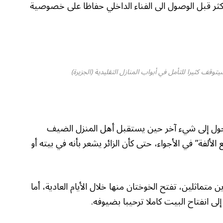
أو أكثر قبل الوصول الى الفناء الداخلي حفاظا على خصوصية
وقف كثيرا للتأمل في أبواب المنازل التقليدية (الجزيرة)
ل إلى شيء آخر حين يستقبل أهل المنزل الضيف
لألفة” في الأجواء، حتى كأن الزائر يشعر بأنه في بيته أو
ن متماثلين، تفتح الخوختان منها خلال الأيام العادية، أما
لى انفتاح البيت كاملا ترحيبا بضيوفه.