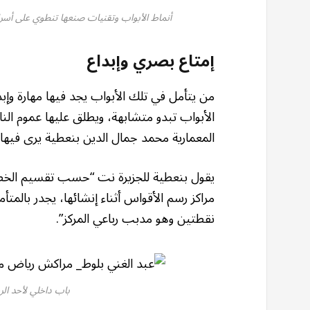
أنماط الأبواب وتقنيات صنعها تنطوي على أسرا
إمتاع بصري وإبداع
من يتأمل في تلك الأبواب يجد فيها مهارة وإب
الأبواب تبدو متشابهة، ويطلق عليها عموم ال
المعمارية محمد جمال الدين بنعطية يرى فيها ت
يقول بنعطية للجزيرة نت “حسب تقسيم الخط ا
مراكز رسم الأقواس أثناء إنشائها، يجدر بالم
نقطتين وهو مدبب رباعي المركز”.
باب داخلي لأحد الر