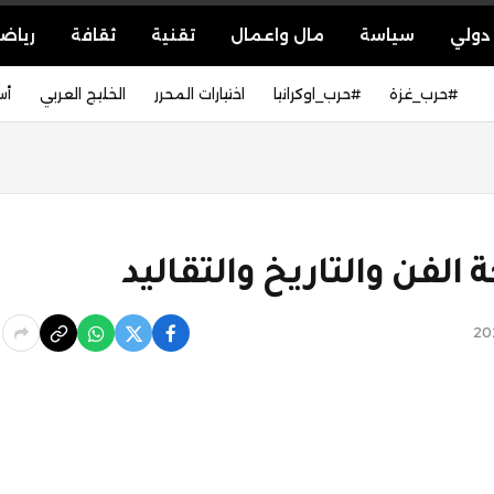
دولي
سياسة
مال واعمال
تقنية
ثقافة
رياض
#حرب_غزة
#حرب_اوكرانيا
اختيارات المحرر
الخليج العربي
أس
الفن والتاريخ والتقاليد