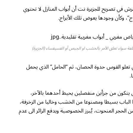
حرش في تصريح للجزيرة نت أن أبواب المنازل لا تحتوي
اج”، وكأن وجودها يعوض تلك الأبراج.
لفة سواء تعلق الأمر بالخشب او الجبص أو الفسيفساء (الجزيرة)
تي تعلو القوس حدوة الحصان، ثم “الحامل” الذي يحمل
.
ازل يتكون من جزأين منفصلين يحيط أحدهما بالآخر،
ا الباب بسيطا ومصنوعا من الخشب وخاليا من الزخرفة،
 الحجر المنحوت، يُبرز الخصوصية ويدفع الزائر الى عدم