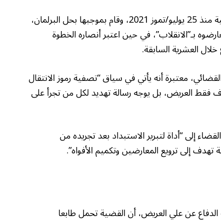
وكان الرئيس سعيد قد أعلن التدابير الاستثنائية منذ 25 يوليو/تموز 2021، وقام بموجبها بحل البرلمان،
وه بـ”الانقلاب”، في حين اعتبر أنصاره الخطوة
خلال العشرية السابقة.
قضائي، معتبرة أنه يأتي في سياق “تصفية رموز الانتقال
ف فقط العريض، بل يوجه رسالة تهديد لكل من تجرأ على
قضاء إلى “أداة لتبرير الاستبداد بعد تجريده من
 تهدف إلى ترويع المعارضين وتكميم الأفواه”.
لدفاع عن علي العريض، أن القضية تحمل طابعا