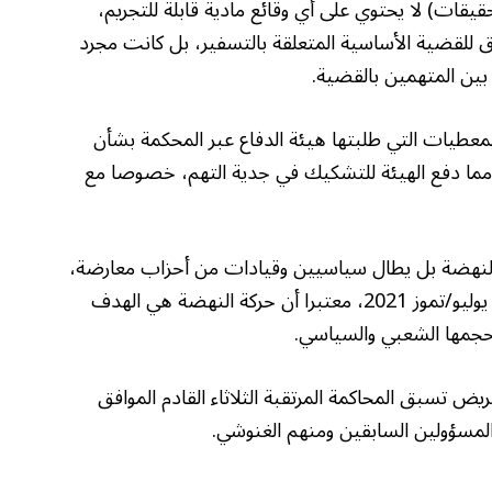
حقيقات) لا يحتوي على أي وقائع مادية قابلة للتجريم،
 للقضية الأساسية المتعلقة بالتسفير، بل كانت مجرد
بين المتهمين بالقضية.
معطيات التي طلبتها هيئة الدفاع عبر المحكمة بشأن
 المسافرين إلى سوريا بين 2012 و2013، مما دفع الهيئة للتشكيك في جدية التهم، خصوصا مع
النهضة بل يطال سياسيين وقيادات من أحزاب معارضة،
في محاولة لتصفية كل من رفض منظومة 25 يوليو/تموز 2021، معتبرا أن حركة النهضة هي الهدف
جمها الشعبي والسياسي.
عريض تسبق المحاكمة المرتقبة الثلاثاء القادم الموافق
المسؤولين السابقين ومنهم الغنوشي.