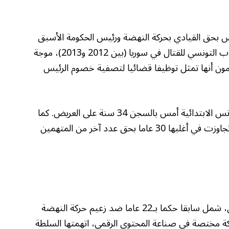
بحق القيادي بحركة النهضة ورئيس الحكومة الأسبق
علي العريض، فيما يعرف بقضية تسفير الشباب التونسي للقتال في سوريا (بين 2012 و2013)، موجة
مون أنها تمثل توظيفا قضائيا لتصفية خصوم الرئيس
وقضت دائرة مكافحة الإرهاب لدى محكمة تونس الابتدائية أمس بالسجن 34 سنة على العريض. كما
أصدرت المحكمة أيضا أحكاما أخرى بالسجن تجاوزت في أغلبها 30 عاما بحق عدد آخر من المتهمين
وتأتي هذه الأحكام في سياق قضائي تصاعدي، شمل سابقا حكما بـ22 عاما ضد زعيم حركة النهضة
ة مختصة في صناعة المحتوى الرقمي، اتهمتها السلطة