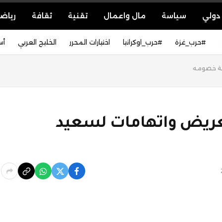
دولي
سياسة
مال واعمال
تقنية
ثقافة
رياض
#حرب_غزة
#حرب_اوكرانيا
اختيارات المحرر
الخليج العربي
أس
ية خصومه
عريض واتهامات لسعيد