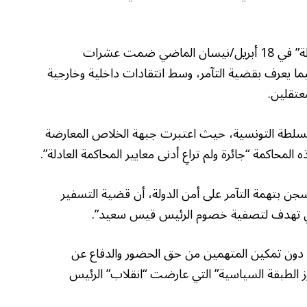
كما تأتي في أعقاب صدور أحكام ابتدائية “ثقيلة” في 18 أبريل/نيسان الماضي ضمت عشرات
ما يعرف بقضية التآمر، وسط انتقادات داخلية وخارجية
عتقلين.
لسلطة التونسية، حيث اعتبرت جبهة الخلاص المعارضة
المحاكمة “جائرة ولم تراعِ أدنى معايير المحاكمة العادلة”.
سجن بتهمة التآمر على أمن الدولة، أن قضية التسفير
تي تهدف لتصفية خصوم الرئيس قيس سعيد”.
 دون تمكين المتهمين من حق الحضور والدفاع عن
 الطبقة السياسية” التي عارضت “انقلاب” الرئيس