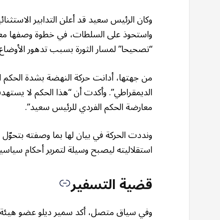
واستحوذ على السلطات، في خطوة وصفها معارض
“تصحيحا” لمسار الثورة بسبب تدهور الأوضاع 
من جهتها، أدانت حركة النهضة بشدة الحكم ال
الديمقراطي”. وأكدت أن “هذا الحكم لا يستهد
معارضة الحكم الفردي للرئيس سعيد”.
ونددت الحركة في بيان لها بما وصفته بتحوّل ال
استقلاليته ليصبح وسيلة لتمرير أحكام سياسية
قضية التسفير
وفي سياق متصل، أكد سمير ديلو عضو هيئة ا