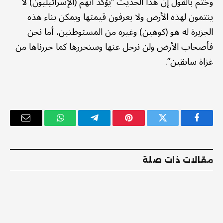
وختم بالقول إن هذا الحديث “يؤكد أنهم (الإسرائيليون) لا
ينتمون لهذه الأرض ولا يعرفون قيمتها ويمكن بناء هذه
الجزيرة له هو (كوهين) وغيره من المستوطنين، أما نحن
فأصحاب الأرض ولن نرحل عنها وسنحررها كما حررناها من
غزاة سابقين”.
فيسبوك
تويتر
بينتيريست
تيلقرام
واتساب
البريد
الإلكترو
مقالات ذات صلة