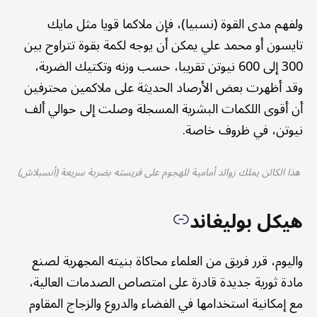
ولفهم مدى القوة (نسبيا)، فإن ملاكما قويا مثل مايك
تايسون أو محمد علي يمكن أن يوجه لكمة بقوة تتراوح بين
300 إلى 600 نيوتن تقريبا، حسب وزنه وتكتيك الضربة،
وقد أظهرت بعض الأرصاد الحديثة على ملاكمين محترفين
أن أقوى اللكمات البشرية المسجلة وصلت إلى حوالي ألف
نيوتن، في ظروف خاصة.
هذا الكائن يملك زوائد أمامية للهجوم على فريسته بضربة سريعة (أنسبلاش)
هيكل بوليغاند
واليوم، قرر فريق من العلماء محاكاة بنيته المجهرية لصنع
مادة ثورية جديدة قادرة على امتصاص الصدمات العالية،
مع إمكانية استخدامها في الفضاء والدروع والزجاج المقاوم