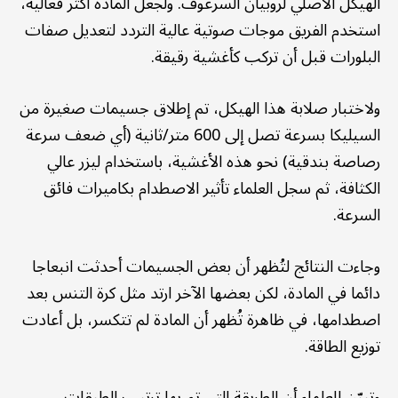
الهيكل الأصلي لروبيان السرعوف. ولجعل المادة أكثر فعالية،
استخدم الفريق موجات صوتية عالية التردد لتعديل صفات
البلورات قبل أن تركب كأغشية رقيقة.
ولاختبار صلابة هذا الهيكل، تم إطلاق جسيمات صغيرة من
السيليكا بسرعة تصل إلى 600 متر/ثانية (أي ضعف سرعة
رصاصة بندقية) نحو هذه الأغشية، باستخدام ليزر عالي
الكثافة، ثم سجل العلماء تأثير الاصطدام بكاميرات فائق
السرعة.
وجاءت النتائج لتُظهر أن بعض الجسيمات أحدثت انبعاجا
دائما في المادة، لكن بعضها الآخر ارتد مثل كرة التنس بعد
اصطدامها، في ظاهرة تُظهر أن المادة لم تتكسر، بل أعادت
توزيع الطاقة.
وتبيّن للعلماء أن الطريقة التي تم بها ترتيب الطبقات،