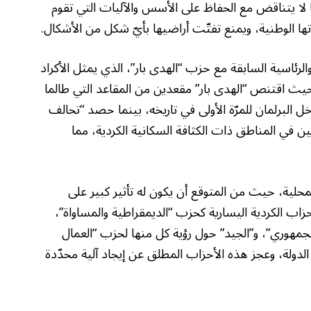
ا لا يتناقض مع الحفاظ على الأسس والآليات التي تقوم
تها الوطنية، ويمنع تفتّت أراضيها بأيّ شكل من الأشكال.
والرئاسية السابقة مع حزب “الهدى بار”، الذي يمثل الأكراد
 حيث اقتنص “الهدى بار” مقعدين من المقاعد التي طالما
البرلمان للمرّة الأولى في تاريخه، بينما حصد “تحالف
 في المناطق ذات الكثافة السكانية الكردية، مما
محلية، حيث من المتوقع أن يكون له تأثير كبير على
حزاب الكردية اليسارية كحزب “الديمقراطية والمساواة”،
الجمهوري”، و”الجيد” حول رؤية كل منها لحزب “العمال
الدولة، وعجز هذه الأحزاب المطلق عن إيجاد آلية محدّدة