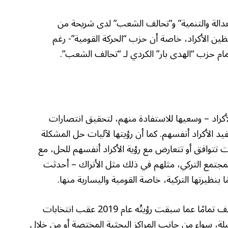
دالة والتنمية” و”تحالف الشعب” لدى شريحة من
ظين الأكراد، خاصة أن حزب “الحركة القومية”- رغم
مام حزب “الهدى بار” الكردي لـ “تحالف الشعب”.
لأكراد – وسعيها للاستفادة منهم، لتحقيق انتصارات
يد الأكراد أنفسهم. كما أن رؤيتها لآليات حل المشكلة
ت تتوافق أو تتعارض مع رؤية الأكراد أنفسهم للحل، مع
لمجتمع التركي، مثلهم في ذلك مثل الأتراك – أحدثت
 بنظيرتها التركية، خاصة القومية واليسارية منها.
وهذا يشير إلى أننا بصدد مشهد سياسي يختلف تمامًا عما سبقت رؤيتُه عام 2019 عقب انتخابات
مقبلة، سواء من جانب المراكز البحثية المختصة أو من خلال