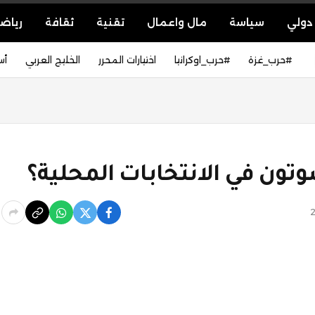
دولي
سياسة
مال واعمال
تقنية
ثقافة
رياض
#حرب_غزة
#حرب_اوكرانيا
اختيارات المحرر
الخليج العربي
أس
ون في الانتخابات المحلية؟