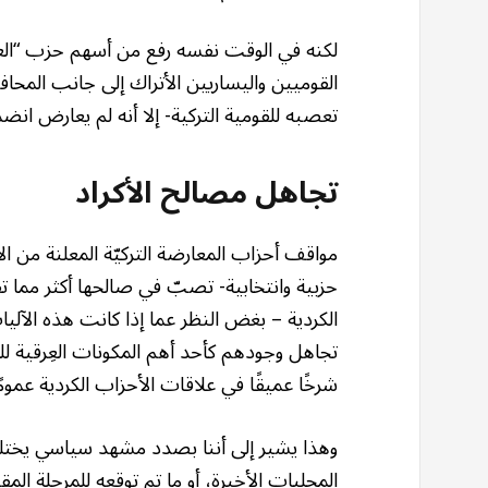
لكنه في الوقت نفسه رفع من أسهم حزب “الع
القوميين واليساريين الأتراك إلى جانب المحاف
تعصبه للقومية التركية- إلا أنه لم يعارض انض
تجاهل مصالح الأكراد
مواقف أحزاب المعارضة التركيّة المعلنة من ا
حزبية وانتخابية- تصبّ في صالحها أكثر مما تف
الكردية – بغض النظر عما إذا كانت هذه الآليا
تجاهل وجودهم كأحد أهم المكونات العِرقية ل
شرخًا عميقًا في علاقات الأحزاب الكردية عمومًا
المحليات الأخيرة، أو ما تم توقعه للمرحلة ال