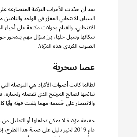
بعد أن حدّدت الأحزاب التركية المتصارعة عل
السباق الانتخابي المقرّر في الواحد والثلاثين
الانتخابي، والقيام بجولات مكثفة على أحياء ا
سكانها وسبل حلها، برز سؤال مهم يتمحور ح
الصوت الكردي هذه المرّة؟.
عصا سحرية
لطالما كانت أصوات الأكراد هي البوصلة التي ت
نتائجها لصالح المرشح الذي تفضله وتختاره، ف
والانتصار على خَصمه مهما بلغت قوته وأيًا ك
حقيقة مؤكدة لا يمكن تجاهلها أو التقليل من شأ
عام 2019 لخير دليل على صحة هذا الطرح