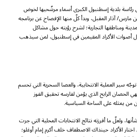
ى رئاسة بلدية إسطنبول الكبرى أسماء مرشّحيها لخوض
 من مارس/ آذار المقبل، وبدأ كلّ منها الإفصاح عن برنامجه
لمدينة ومناطقها التجارية؛ لشرح رؤيته حول مشاكل
ول أصوات الأكراد المقيمين في إسطنبول، لمن سيذهب
وجّه سير العملية الانتخابية، والعصا السحرية التي تحسم
هي الحصان الرابح الذي يؤمن لفارسه تحقيق الفوز
ان من يمثله على الساحة السياسية.
نها، ولعلّ ما أفرزته نتائج الانتخابات المحلية التي جرت
، إذ اختار الأكراد حينذاك الاصطفاف خلف أكرم إمام أوغلو؛