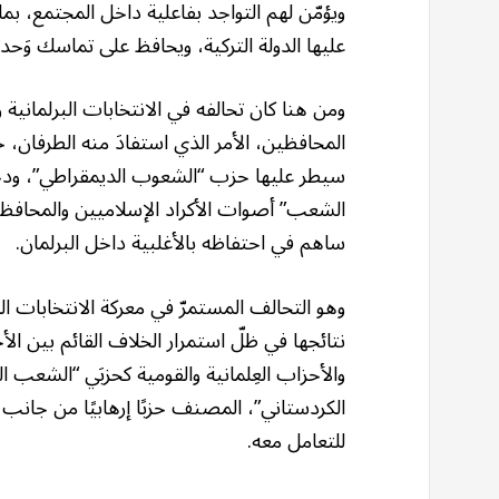
ويؤمّن لهم التواجد بفاعلية داخل المجتمع، بم
عليها الدولة التركية، ويحافظ على تماسك وَحد
ومن هنا كان تحالفه في الانتخابات البرلمانية 
المحافظين، الأمر الذي استفادَ منه الطرفان،
سيطر عليها حزب “الشعوب الديمقراطي”، ودخل 
الشعب” أصوات الأكراد الإسلاميين والمحافظين
ساهم في احتفاظه بالأغلبية داخل البرلمان.
وهو التحالف المستمرّ في معركة الانتخابات ال
نتائجها في ظلّ استمرار الخلاف القائم بين الأ
والأحزاب العِلمانية والقومية كحزبَي “الشعب 
الكردستاني”، المصنف حزبًا إرهابيًا من جانب 
للتعامل معه.