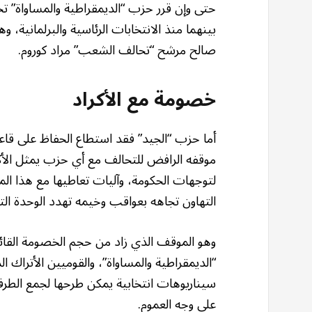
حتى وإن قرر حزب “الديمقراطية والمساواة” تخ
بينهما منذ الانتخابات الرئاسية والبرلمانية
صالح مرشح “تحالف الشعب” مراد كوروم.
خصومة مع الأكراد
أما حزب “الجيد” فقد استطاع الحفاظ على قاعد
موقفه الرافض للتحالف مع أي حزب يمثل الأك
لتوجهات الحكومة، وآليات تعاطيها مع هذا الم
التهاون تجاهه بعواقب وخيمه تهدد الوحدة التراب
وهو الموقف الذي زاد من حجم الخصومة القائم
“الديمقراطية والمساواة”، والقوميين الأتراك ا
سيناريوهات انتخابية يمكن طرحها لجمع الطرف
على وجه العموم.