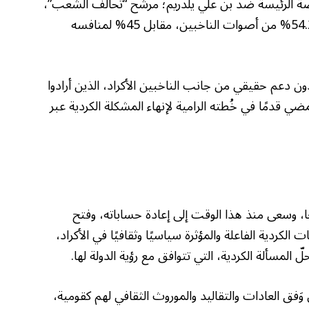
رضة الرئيسة ضد بن علي يلدريم؛ مرشح “تحالف الشعب”،
مما أهله للتغلب على خَصمه، وحصد نسبة 54.2% من أصوات الناخبين، مقابل 45% لمنافسه
ن دعم حقيقي من جانب الناخبين الأكراد، الذين أرادوا
ضي قدمًا في خُطته الرامية لإنهاء المشكلة الكردية عبر
عًا، وسعى منذ هذا الوقت إلى إعادة حساباته، وفتح
ردية الفاعلة والمؤثرة سياسيًا وثقافيًا في الأكراد،
لمسألة الكردية، التي تتوافق مع رؤية الدولة لها.
 وَفق العادات والتقاليد والموروث الثقافي لهم كقومية،