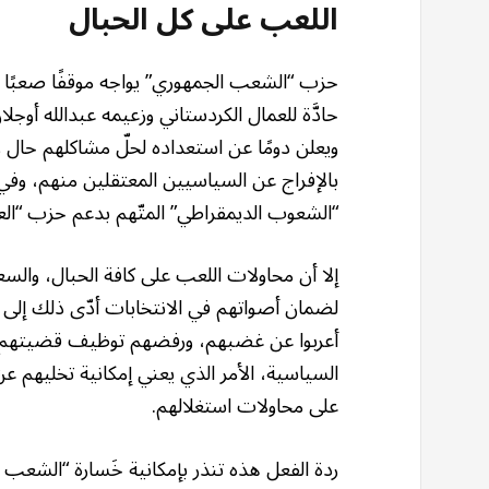
اللعب على كل الحبال
حزب “الشعب الجمهوري” يواجه موقفًا صعبًا حالي
حادَّة للعمال الكردستاني وزعيمه عبدالله أوج
ويعلن دومًا عن استعداده لحلّ مشاكلهم حال 
بالإفراج عن السياسيين المعتقلين منهم، وف
“الشعوب الديمقراطي” المتّهم بدعم حزب “الع
إلا أن محاولات اللعب على كافة الحبال، وال
لضمان أصواتهم في الانتخابات أدّى ذلك إلى ر
أعربوا عن غضبهم، ورفضهم توظيف قضيتهم ل
السياسية، الأمر الذي يعني إمكانية تخليهم
على محاولات استغلالهم.
ردة الفعل هذه تنذر بإمكانية خَسارة “الشعب 