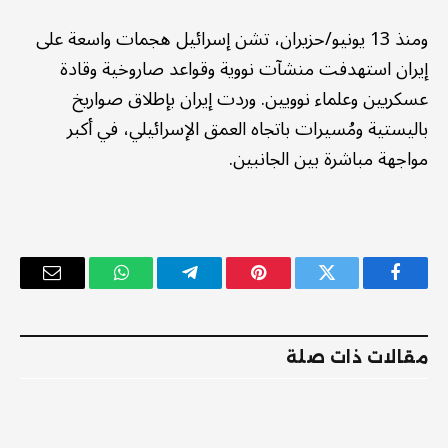
ومنذ 13 يونيو/حزيران، تشن إسرائيل هجمات واسعة على
إيران استهدفت منشآت نووية وقواعد صاروخية وقادة
عسكريين وعلماء نوويين. وردت إيران بإطلاق صواريخ
باليستية ومُسيرات باتجاه العمق الإسرائيلي، في أكبر
مواجهة مباشرة بين الجانبين.
فيسبوك
تويتر
بينتيريست
تيلقرام
واتساب
البريد
الإلكترو
مقالات ذات صلة