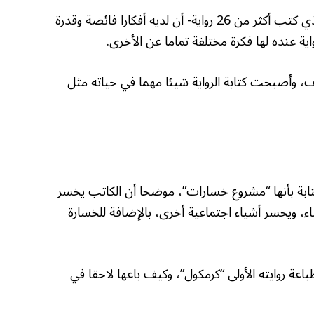
وحول غزارة إنتاجه الروائي، أوضح تاج السر -الذي كتب أكثر من 26 رواية- أن لديه أفكارا فائضة وقدرة
واية عنده لها فكرة مختلفة تماما عن الأخرى.
ف، وأصبحت كتابة الرواية شيئا مهما في حياته مثل
ابة بأنها “مشروع خسارات”، موضحا أن الكاتب يخسر
اء، ويخسر أشياء اجتماعية أخرى، بالإضافة للخسارة
اعة روايته الأولى “كرمكول”، وكيف باعها لاحقا في