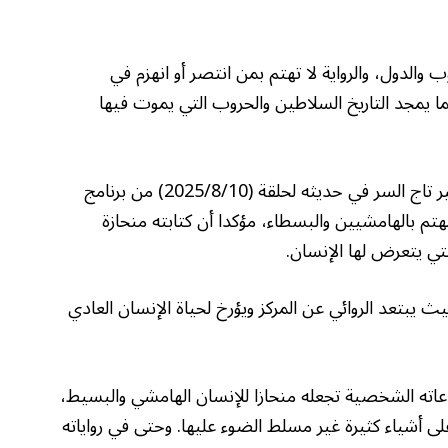
والدول، والرواية لا تهتم بمن انتصر أو انهزم في
نما يمجد التاريخ السلاطين والحروب التي يموت فيها
عبّر عن هذه الآراء الروائي السوداني الدكتور أمير تاج السر في حديثه لحلقة (2025/8/10) من برنامج
م بالهامشيين والبسطاء، مؤكدا أن كتابته منحازة
لتي يتعرض لها الإنسان.
 يبتعد الروائي عن المركز ويؤرخ لحياة الإنسان العادي
اعاته الشخصية تجعله منحازا للإنسان الهامشي والبسيط،
ى أشياء كثيرة غير مسلط الضوء عليها. وحتى في رواياته