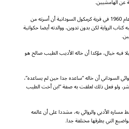
ابة عن الهامشيين.
وحول نشأته الأدبية، كشف تاج السر المولود عام 1960 في قرية كرمكول السودانية أن أسرته من
كتاب الرواية لكن بدون تدوين، ووالدته أيضا حكواتية
ين.
لا فيه خيال، مؤكدا أن خاله الأديب الطيب صالح هو
وائي السوداني أن خاله “ساعده جدا حين لم يساعده”،
لنشر، ولو فعل ذلك لعلقت به صفة “ابن أخت الطيب
ط مساره الأدبي والروائي به، مشددا على أن عالمه
واضيع التي يطرقها مختلفة جدا.