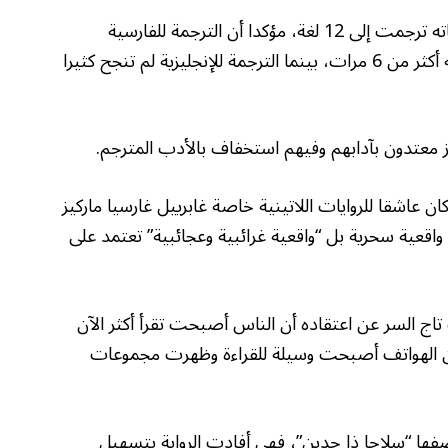
وبشأن تجربة الترجمة، كشف تاج السر أن رواياته ترجمت إلى 12 لغة، مؤكدا أن الترجمة للفارسية
حققت نجاحا كبيرا حيث طُبعت إحدى رواياته أكثر من 6 مرات، بينما الترجمة للإنجليزية لم تنجح كثيرا
يز معتدون بآدابهم وفيهم استخفاف بالأدب المترجم.
ان عاشقا للروايات اللاتينية خاصة غابرييل غارسيا ماركيز
واقعية سحرية بل “واقعية غرائبية وعجائبية” تعتمد على
اج السر عن اعتقاده أن الناس أصبحت تقرأ أكثر الآن
ى أن الهواتف أصبحت وسيلة للقراءة وظهرت مجموعات
وصفها “سلاحا ذا حدين”، فهي أفادت الرواية بتسهيل