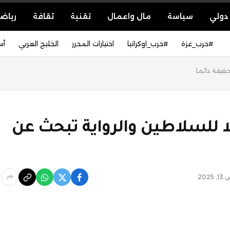
دولي
سياسة
مال واعمال
تقنية
ثقافة
رياض
#حرب_غزة
#حرب_اوكرانيا
اختيارات المحرر
الخليج العربي
أس
حقيقة دائما
 لا للسلاطين والرواية تبحث عن
202