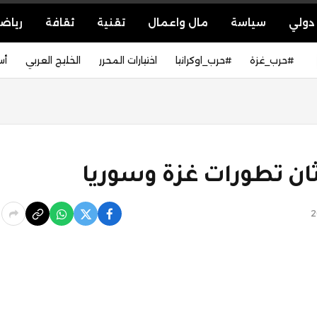
دولي
سياسة
مال واعمال
تقنية
ثقافة
رياض
#حرب_غزة
#حرب_اوكرانيا
اختيارات المحرر
الخليج العربي
أس
ثان تطورات غزة وسوريا