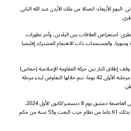
-اليوم الأربعاء- اتصالا من ملك الأردن عبد الله الثاني
طري.
قطري- استعراض العلاقات بين البلدين، وآخر تطورات
ة وسوريا، والمستجدات ذات الاهتمام المشترك إقليميا
سريان وقف إطلاق النار بين حركة المقاومة الإسلامية (حماس)
وإسرائيل في القطاع الفلسطيني، ويستمر في مرحلته الأولى 42 يوما، يتم خلالها التفاوض لبدء مرحلة
طن.
وكانت فصائل سورية قد بسطت سيطرتها على العاصمة دمشق يوم 8 ديسمبر/كانون الأول 2024،
بعد أيام من السيطرة على مدن أخرى، لينتهي بذلك 61 عاما من نظام حزب البعث و53 سنة من حكم