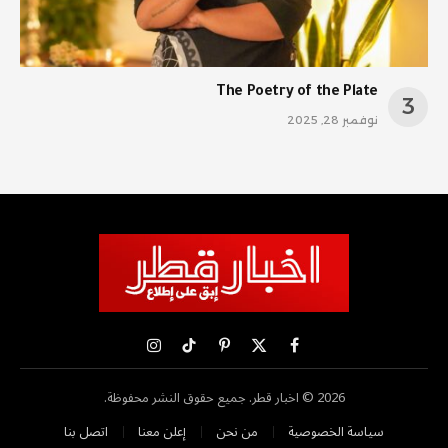
The Poetry of the Plate
نوفمبر 28, 2025
X
فيسبوك
بينتيريست
تيكتوك
الانستغرام
(Twitter)
2026 © اخبار قطر. جميع حقوق النشر محفوظة.
سياسة الخصوصية
من نحن
إعلن معنا
اتصل بنا