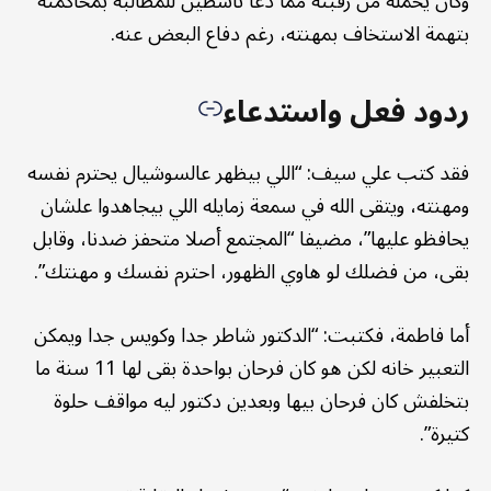
وكان يحمله من رقبته مما دعا ناشطين للمطالبة بمحاكمته
بتهمة الاستخاف بمهنته، رغم دفاع البعض عنه.
ردود فعل واستدعاء
فقد كتب علي سيف: “اللي بيظهر عالسوشيال يحترم نفسه
ومهنته، ويتقى الله في سمعة زمايله اللي بيجاهدوا علشان
يحافظو عليها”، مضيفا “المجتمع أصلا متحفز ضدنا، وقابل
بقى، من فضلك لو هاوي الظهور، احترم نفسك و مهنتك”.
أما فاطمة، فكتبت: “الدكتور شاطر جدا وكويس جدا ويمكن
التعبير خانه لكن هو كان فرحان بواحدة بقى لها 11 سنة ما
بتخلفش كان فرحان بيها وبعدين دكتور ليه مواقف حلوة
كتيرة”.