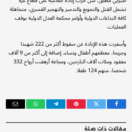
أميركي مطلق، شن حرب إبادة جماعية على قطاع غزة
تشمل القتل والتجويع والتدمير والتهجير القسري، متجاهلة
كافة النداءات الدولية وأوامر محكمة العدل الدولية بوقف
العمليات.
وأسفرت هذه الإبادة عن سقوط أكثر من 222 شهيدا
وجريحا، معظمهم أطفال ونساء، إضافة إلى أكثر من 9 آلاف
مفقود ومئات آلاف النازحين، ومجاعة أزهقت أرواح 332
شخصا، منهم 124 طفلا.
فيسبوك
تويتر
بينتيريست
تيلقرام
واتساب
البريد
الإلكترو
مقالات ذات صلة