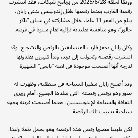
ووفقا لحلقة 2025/8/28 من برنامج شبكات، فقد انتشرت
رقصة القارب بعدما رقصها طفل إندونيسي يدعى رايان،
يبلغ من العمر 11 عاما، خلال مشاركته في سباق “باكر
جالور”، وهو منافسة تقليدية تراثية تقام سنويا في قريته.
وكان رايان يحفز قارب المتسابقين بالرقص والتشجيع، وقد
انتشرت رقصته وتحولت إلى ترند، وبدأ كثيرون يقلدونها
لدرجة أنها أصبحت موجودة في لعبة “بابجي” الشهيرة.
وقد أصبح رايان سفيرا للسياحة في منطقته، وظهرت له
صور وهو يرقص رقصته، التي يقلدها الجميع، أمام وزيري
الثقافة والسياحة الإندونيسيين، بعدما أصبحت قريته وجهة
سياحية بسبب تلك الرقصة.
لكن طبيبا مصريا رقص هذه الرقصة وهو يحمل طفلا وليدا،