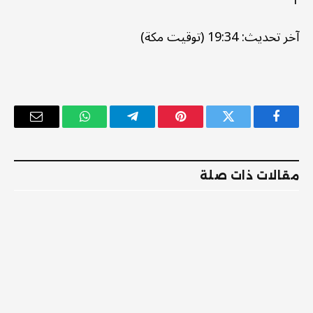
آخر تحديث: 19:34 (توقيت مكة)
فيسبوك
تويتر
بينتيريست
تيلقرام
واتساب
البريد
الإلكترو
مقالات ذات صلة