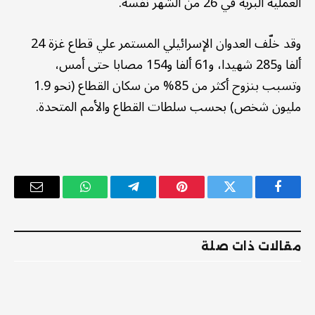
العملية البرية في 26 من الشهر نفسه.
وقد خلّف العدوان الإسرائيلي المستمر علي قطاع غزة 24
ألفا و285 شهيدا، و61 ألفا و154 مصابا حتى أمس،
وتسبب بنزوح أكثر من 85% من سكان القطاع (نحو 1.9
مليون شخص) بحسب سلطات القطاع والأمم المتحدة.
فيسبوك
تويتر
بينتيريست
تيلقرام
واتساب
البريد
الإلكترو
مقالات ذات صلة