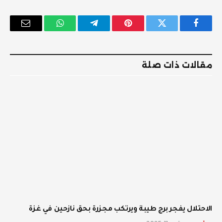
فيسبوك
تويتر
بينتيريست
تيلقرام
واتساب
البريد
الإلكترو
مقالات ذات صلة
الاحتلال يفجر برج طيبة ويرتكب مجزرة بحق نازحين في غزة