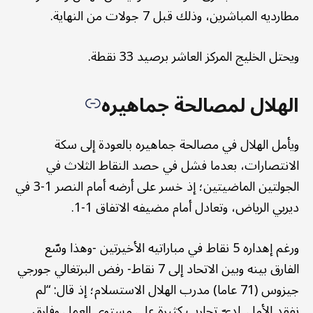
مطارديه المباشرين، وذلك قبل 7 جولات من النهاية.
ويحتل الخليج المركز العاشر برصيد 33 نقطة.
الهلال لمصالحة جماهيره
ويأمل الهلال في مصالحة جماهيره بالعودة إلى سكة
الانتصارات، بعدما فشل في حصد النقاط الثلاث في
الجولتين الماضيتين؛ إذ خسر على أرضه أمام النصر 1-3 في
ديربي الرياض، وتعادل أمام مضيفه الاتفاق 1-1.
ورغم إهداره 5 نقاط في مباراتيه الأخيرتين -وهذا وسّع
الفارق بينه وبين الاتحاد إلى 7 نقاط- رفض البرتغالي جورجي
جيزوس (71 عاما) مدرب الهلال الاستسلام؛ إذ قال: “لم
نفقد الأمل. لديّ تجارب كثيرة على مستوى العمل وفارق