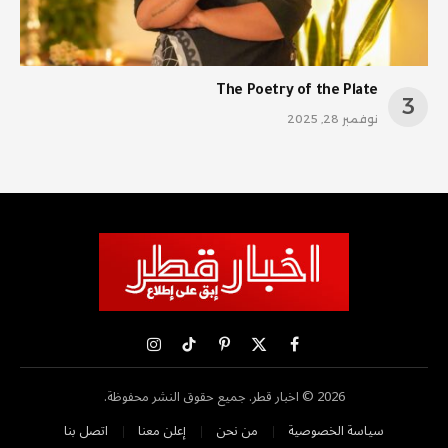
The Poetry of the Plate
نوفمبر 28, 2025
X
فيسبوك
بينتيريست
تيكتوك
الانستغرام
(Twitter)
2026 © اخبار قطر. جميع حقوق النشر محفوظة.
سياسة الخصوصية
من نحن
إعلن معنا
اتصل بنا