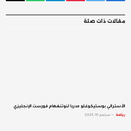
فيسبوك
تويتر
بينتيريست
تيلقرام
واتساب
البريد
الإلكترو
مقالات ذات صلة
الأسترالي بوستيكوغلو مدربا لنوتنغهام فورست الإنجليزي
رياضة
سبتمبر 10, 2025