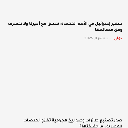
سفير إسرائيل في الأمم المتحدة: ننسق مع أميركا ولا نتصرف
وفق مصالحها
دولي
سبتمبر 11, 2025
صور تصنيع طائرات وصواريخ هجومية تغزو المنصات
المصرية.. ما حقيقتها؟