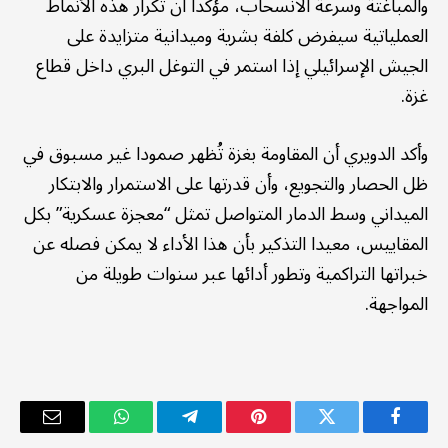
والمباغتة وسرعة الانسحاب، مؤكدا أن تكرار هذه الأنماط
العملياتية سيفرض كلفة بشرية وميدانية متزايدة على
الجيش الإسرائيلي إذا استمر في التوغل البري داخل قطاع
غزة.
وأكد الدويري أن المقاومة بغزة تُظهر صمودا غير مسبوق في
ظل الحصار والتجويع، وأن قدرتها على الاستمرار والابتكار
الميداني وسط الدمار المتواصل تمثل “معجزة عسكرية” بكل
المقاييس، معيدا التذكير بأن هذا الأداء لا يمكن فصله عن
خبراتها التراكمية وتطور أدائها عبر سنوات طويلة من
المواجهة.
فيسبوك
تويتر
بينتيريست
تيلقرام
واتساب
البريد