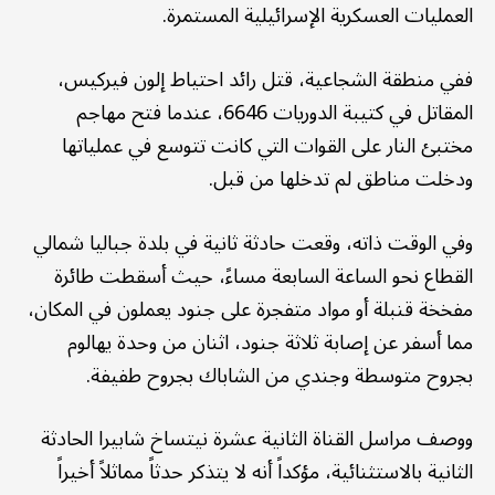
العمليات العسكرية الإسرائيلية المستمرة.
ففي منطقة الشجاعية، قتل رائد احتياط إلون فيركيس،
المقاتل في كتيبة الدوريات 6646، عندما فتح مهاجم
مختبئ النار على القوات التي كانت تتوسع في عملياتها
ودخلت مناطق لم تدخلها من قبل.
وفي الوقت ذاته، وقعت حادثة ثانية في بلدة جباليا شمالي
القطاع نحو الساعة السابعة مساءً، حيث أسقطت طائرة
مفخخة قنبلة أو مواد متفجرة على جنود يعملون في المكان،
مما أسفر عن إصابة ثلاثة جنود، اثنان من وحدة يهالوم
بجروح متوسطة وجندي من الشاباك بجروح طفيفة.
ووصف مراسل القناة الثانية عشرة نيتساخ شابيرا الحادثة
الثانية بالاستثنائية، مؤكداً أنه لا يتذكر حدثاً مماثلاً أخيراً