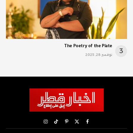
The Poetry of the Plate
نوفمبر 28, 2025
X
فيسبوك
بينتيريست
تيكتوك
الانستغرام
(Twitter)