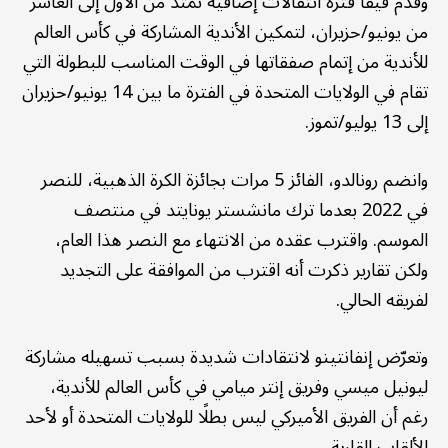
وقدم فيفا فترة انتقالات إضافية تمتد من الأول إلى العاشر
من يونيو/حزيران، لتمكين الأندية المشاركة في كأس العالم
للأندية من إتمام صفقاتها في الوقت المناسب للبطولة التي
تقام في الولايات المتحدة في الفترة ما بين 14 يونيو/حزيران
إلى 13 يوليو/تموز.
وانضم رونالدو، الفائز 5 مرات بجائزة الكرة الذهبية، للنصر
في 2022 بعدما ترك مانشستر يونايتد في منتصف
الموسم. واقترب عقده من الانتهاء مع النصر هذا العام،
ولكن تقارير ذكرت أنه اقترب من الموافقة على التجديد
لفريقه الحالي.
وتعرّض إنفانتينو لانتقادات شديدة بسبب تسهيله مشاركة
ليونيل ميسي وفريق إنتر ميامي في كأس العالم للأندية،
رغم أن الفريق الأميركي ليس بطلًا للولايات المتحدة أو لأحد
الألقاب القارية.