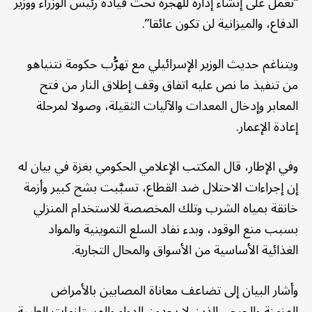
“نعمل على إنشاء إدارة للهجرة تحت قيادة رئيس الوزراء‏ ووزير
الدفاع، والميزانية لن تكون عائقا”.
ويتناغم حديث الوزير الإسرائيلي مع تهرُّب حكومة نتنياهو
من تنفيذ ما نص عليه اتفاق وقف إطلاق النار من فتح
المعابر وإدخال المعدات والآليات الثقيلة، وصولا لمرحلة
إعادة الإعمار.
وفي الإطار، قال المكتب الإعلامي الحكومي بغزة في بيان له
إن إجراءات الاحتلال ضد القطاع، تسبَّبت بشح كبير وأزمة
خانقة بمياه الشرب وتلك المخصصة للاستخدام المنزلي
بسبب منع الوقود، وبدء نفاد السلع التموينية والمواد
الغذائية الأساسية من الأسواق والمحال التجارية.
وأشار البيان إلى تضاعف معاناة المصابين بالأمراض
المزمنة والجرحى الذين لا يجدون الدواء والمستلزمات الطبية