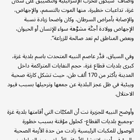
وأضاف “سيكون للحرب الإسرائيلية والتضييق على سكان
غزة، تداعيات خطيرة، منها الموت بالتسمم، والإجهاض،
والإصابة بأمراض السرطان، وكان واضحا زيادة نسبة
الإجهاض وولادة أجنَّة مشوَّهة سواء للإنسان أو الحيوان،
وبعض المناطق لم تعد صالحة للزراعة”.
وفي السياق، قدَّر عاصم النبيه المتحدث باسم بلدية غزة،
كبرى بلديات قطاع غزة، حجم النفايات المتراكمة داخل
المدينة بأكثر من 170 ألف طن، حيث تشكل كارثة صحية
وبيئية في ظل عجز البلدية عن جمعها وترحيلها بسبب قيود
الاحتلال.
وأوضح النبيه للجزيرة نت أن المكبَّات التي أقامتها بلدية غزة
-وجميع بلديات القطاع- كحلول مؤقتة بسبب خطورة
الوصول للمكبات الرئيسية زادت من حدة الأزمة الصحية
والبيئية، وأدت لانتشار الأوبئة والأمراض بين المواطنين،