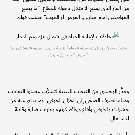
من الغاز الذي يمنع الاحتلال دخوله للقطاع، “ما يضع
المواطنين أمام خيارين، المرض أو الموت” حسب قوله.
الخبراء حذروا من تلوث المياه الجوفية نتيجة تسرب عصارة النفايات ومياه
الصرف الصحي (الجزيرة)
وحذَّر الوحيدي من التبعات البيئية لتسرُّب عصارة النفايات
ومياه الصرف الصحي إلى الخزان الجوفي، وما ينتج عنه من
حشرات وقوارض وأفاع وروائح كريهة وغازات ضارة وقابلة
للاشتعال.