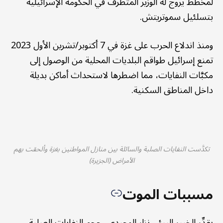
لمخطط يروج له الوزير المتطرف في الحكومة الإسرائيلية
بتسلئيل سموتريتش.
ومنذ اندلاع الحرب على غزة في 7 أكتوبر/تشرين الأول 2023
تمنع إسرائيل طواقم البلديات المحلية من الوصول إلى
مكبَّات النفايات، مما اضطرها لاستحداث أماكن بديلة
داخل المناطق السكنية.
تكدَّست النفايات الصلبة والسائلة بين منازل المواطنين بغزة وألحقت بهم
الأمراض (الجزيرة)
مسببات الموت
يقدِّر الخبير البيئي نزار الوحيدي، حجم النفايات الصلبة