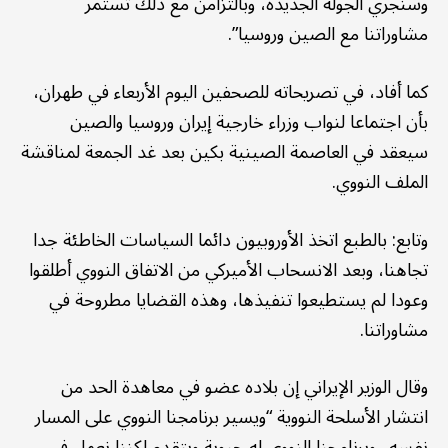
وسنجري الجولة الجدیدة، وبالتزامن مع ذلك تستمر
مشاوراتنا مع الصین وروسیا”.
كما أفاد، في تصريحاته للصحفين اليوم الأربعاء في طهران،
بأن اجتماعا لنواب وزراء خارجية إيران وروسيا والصين
سيعقد في العاصمة الصينية بكين بعد غد الجمعة لمناقشة
الملف النووي.
وتابع: بالطبع اتخذ الأوروبیون دائما السیاسات الخاطئة جدا
تجاهنا، وبعد الانسحاب الأميرکي من الاتفاق النووي أطلقوا
وعودا لم یستطیعوا تنفیذها، وهذه القضایا مطروحة في
مشاوراتنا.
وقال الوزير الإيراني إن بلاده عضو في معاهدة الحد من
انتشار الأسلحة النووية “ویسیر برنامجنا النووي علی المسار
نفسه.. وبرنامجنا النووي له حیوية ویتقدم لكننا نعمل في