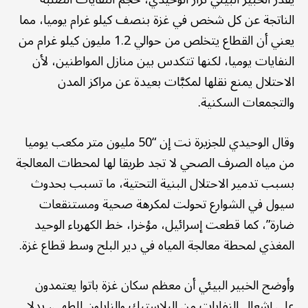
الناتجة عن كل شخص في غزة بنصف كيلو غرام يوميا، مما
يعني أن القطاع يتخلص من حوالي 1.2 مليون كيلو غرام من
النفايات يوميا، لكنها تتكدس بين منازل المواطنين، لأن
الاحتلال يمنع نقلها لمكبَّات بعيدة عن مراكز المدن
والتجمعات السكنية.
وقال الوحيدي للجزيرة نت إن “50 مليون متر مكعب يوميا
من مياه الصرف الصحي لا تجد طريقا لها لمحطات المعالجة
بسبب تدمير الاحتلال البنية التحتية، ما تسبب بحدوث
سيول في الشوارع تحولت لمكرهة صحية ومستنقعات
ضارة”، كما قطعت إسرائيل، مؤخرا، خط الكهرباء الوحيد
المغذي لمحطة معالجة المياه في دير البلح وسط قطاع غزة.
وأوضح الخبير البيئي أن معظم سكان غزة باتوا يعتمدون
على إشعال النفايات من البلاستيك والنايلون للطهي، بدلا