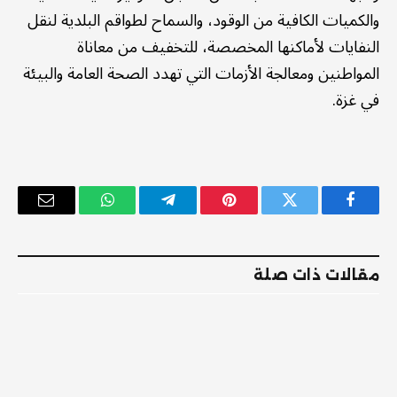
والكميات الكافية من الوقود، والسماح لطواقم البلدية لنقل
النفايات لأماكنها المخصصة، للتخفيف من معاناة
المواطنين ومعالجة الأزمات التي تهدد الصحة العامة والبيئة
في غزة.
فيسبوك
تويتر
بينتيريست
تيلقرام
واتساب
البريد
الإلكترو
مقالات ذات صلة