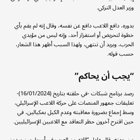
وزير العدل التركي.
بدوره، دافع اللاعب دافع عن نفسه، وقال إنه لم يقم بأي
خطوة لتحريض أو استفزاز أحد، وإنه ليس من مؤيدي
الحرب، ويريد أن تنتهي، ولهذا السبب أظهر هذا الشعار،
حسب قوله.
“يجب أن يحاكم”
رصد برنامج شبكات -في حلقته بتاريخ (16/01/2024)-
تعليقات جمهور المنصات على حركة اللاعب الإسرائيلي،
وسط إجماع بضرورة معاقبته وعدم الكيل بمكيالين، في
حين اقترح آخرون حظر التعاقد مع اللاعبين الإسرائيليين.
من جهته، قال عادل “اللاعبون العرب في أوروبا حين يبدون