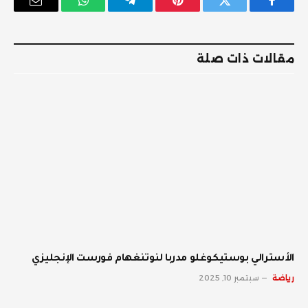
فيسبوك
تويتر
بينتيريست
تيلقرام
واتساب
البريد
الإلكترو
مقالات ذات صلة
الأسترالي بوستيكوغلو مدربا لنوتنغهام فورست الإنجليزي
رياضة
سبتمبر 10, 2025