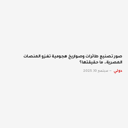
صور تصنيع طائرات وصواريخ هجومية تغزو المنصات
المصرية.. ما حقيقتها؟
دولي
سبتمبر 10, 2025