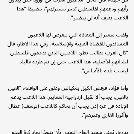
رأيهم ودعمهم لفلسطين تدمر مسيرتهم”، مضيفا “هذا
اللاعب يعرف أنه لن يتضرر”.
ولفت سمير إلى المعاناة التي يتعرض لها اللاعبون
المساندون للقضايا العربية والإسلامية، وفي هذا الإطار، قال
“كان الغرب يطالب بطرد اللاعبين الذين يدعمون فلسطين
لبلدانهم الأصلية، هذا اللاعب حتى إن تم طرده فالبلد
ليست بلده بالأساس”.
وأما فؤاد، فرفض الكيل بمكيالين وعلق على الواقعة، “العين
بالعين، يجب ألا نقبل ازدواجية المعايير. هذا اللاعب يدعم
الإبادة في غزة إذن يجب أن يحاكم كاللاعب (يوسف) عطال
و(أنور) الغازي وغيرهم”.
بدوره، يُمني سعيد الحاج النفس بأن يتخذ اتحاد كرة القدم