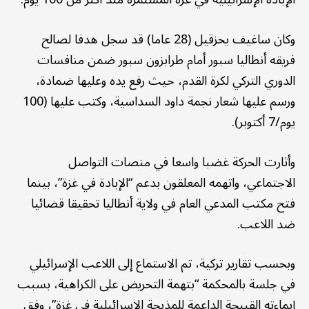
وكان ساغيف يحزقيل (28 عاما) قد سجل هدفا لصالح
فريقه أنطاليا سبور أمام طرابزون سبور ضمن منافسات
الدوري التركي لكرة القدم، حيث رفع يده وعليها ضمادة،
ورسم عليها شعار نجمة داود السداسية، وكتب عليها (100
يوم/7 أكتوبر).
وأثارت الحركة غضبا واسعا في منصات التواصل
الاجتماعي، واتهمه المعلقون بدعم “الإبادة في غزة”، بينما
فتح مكتب المدعي العام في ولاية أنطاليا تحقيقا قضائيا
ضد اللاعب.
وبحسب تقارير تركية، تم الاستماع إلى اللاعب الإسرائيلي
في جلسة بالمحكمة “بتهمة التحريض على الكراهية، بسبب
إيماءته القبيحة الداعمة للمذبحة الإسرائيلية في غزة”، وفق