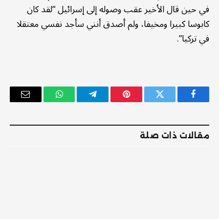
في حين قال الأخير عقب وصوله إلى إسرائيل “لقد كان
كابوسا كبيرا ومخيفا، ولم أصدق أنني سأجد نفسي معتقلا
في تركيا”.
فيسبوك
تويتر
بينتيريست
تيلقرام
واتساب
البريد
الإلكترو
مقالات ذات صلة