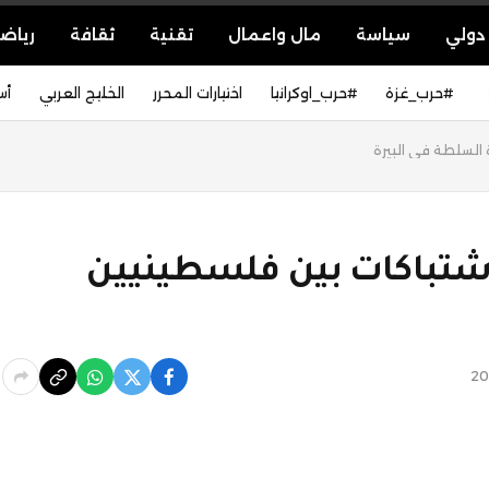
دولي
سياسة
مال واعمال
تقنية
ثقافة
رياض
#حرب_غزة
#حرب_اوكرانيا
اختيارات المحرر
الخليج العربي
أس
 السلطة في البيرة
اشتباكات بين فلسطينيين