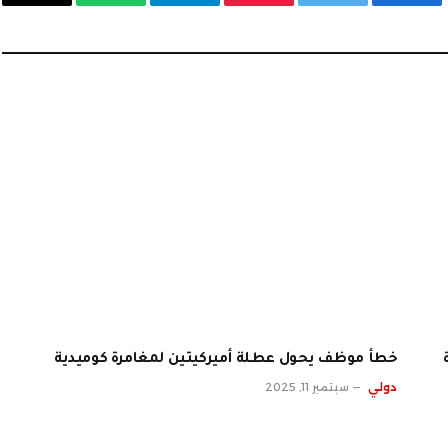
فيسبوك
تويتر
بينتيريست
تيلقرام
واتساب
البريد
الإلكت
خطأ موظف يحول عطلة أميركيتين لمغامرة كوميدية
دولي
سبتمبر 11, 2025