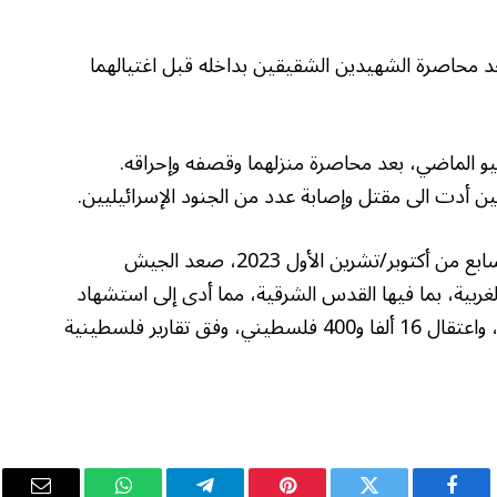
د محاصرة الشهيدين الشقيقين بداخله قبل اغتيالهما
 الماضي، بعد محاصرة منزلهما وقصفه وإحراقه.
ين أدت الى مقتل وإصابة عدد من الجنود الإسرائيليين.
يشار إلى أنه بالتوازي مع حربه على غزة منذ السابع من أكتوبر/تشرين الأول 2023، صعد الجيش
لغربية، بما فيها القدس الشرقية، مما أدى إلى استشهاد
أكثر من 948 فلسطينيا، وإصابة قرابة 7 آلاف، واعتقال 16 ألفا و400 فلسطيني، وفق تقارير فلسطينية