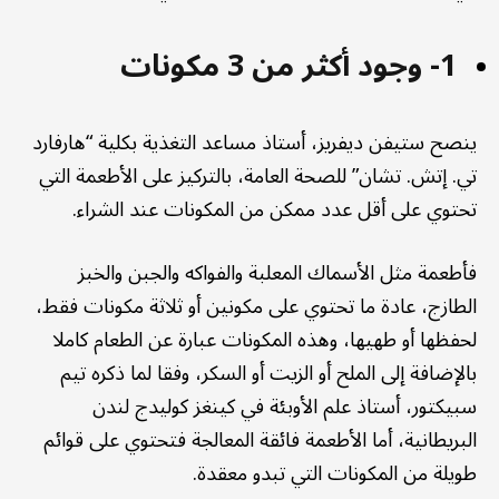
1- وجود أكثر من 3 مكونات
ينصح ستيفن ديفريز، أستاذ مساعد التغذية بكلية “هارفارد
تي. إتش. تشان” للصحة العامة، بالتركيز على الأطعمة التي
تحتوي على أقل عدد ممكن من المكونات عند الشراء.
فأطعمة مثل الأسماك المعلبة والفواكه والجبن والخبز
الطازج، عادة ما تحتوي على مكونين أو ثلاثة مكونات فقط،
لحفظها أو طهيها، وهذه المكونات عبارة عن الطعام كاملا
بالإضافة إلى الملح أو الزيت أو السكر، وفقا لما ذكره تيم
سبيكتور، أستاذ علم الأوبئة في كينغز كوليدج لندن
البريطانية، أما الأطعمة فائقة المعالجة فتحتوي على قوائم
طويلة من المكونات التي تبدو معقدة.