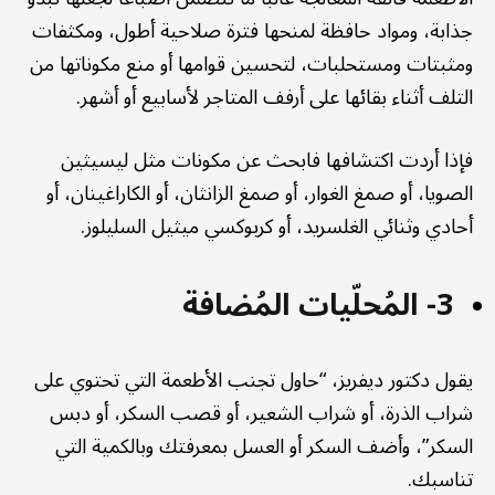
جذابة، ومواد حافظة لمنحها فترة صلاحية أطول، ومكثفات
ومثبتات ومستحلبات، لتحسين قوامها أو منع مكوناتها من
التلف أثناء بقائها على أرفف المتاجر لأسابيع أو أشهر.
فإذا أردت اكتشافها فابحث عن مكونات مثل ليسيثين
الصويا، أو صمغ الغوار، أو صمغ الزانثان، أو الكاراغينان، أو
أحادي وثنائي الغلسريد، أو كربوكسي ميثيل السليلوز.
3- المُحلّيات المُضافة
يقول دكتور ديفريز، “حاول تجنب الأطعمة التي تحتوي على
شراب الذرة، أو شراب الشعير، أو قصب السكر، أو دبس
السكر”، وأضف السكر أو العسل بمعرفتك وبالكمية التي
تناسبك.