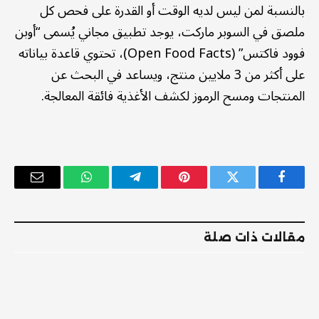
بالنسبة لمن ليس لديه الوقت أو القدرة على فحص كل
ملصق في السوبر ماركت، يوجد تطبيق مجاني يُسمى “أوبن
فوود فاكتس” (Open Food Facts)، تحتوي قاعدة بياناته
على أكثر من 3 ملايين منتج، ويساعد في البحث عن
المنتجات ومسح الرموز لكشف الأغذية فائقة المعالجة.
فيسبوك
تويتر
بينتيريست
تيلقرام
واتساب
البريد
الإلكترو
مقالات ذات صلة