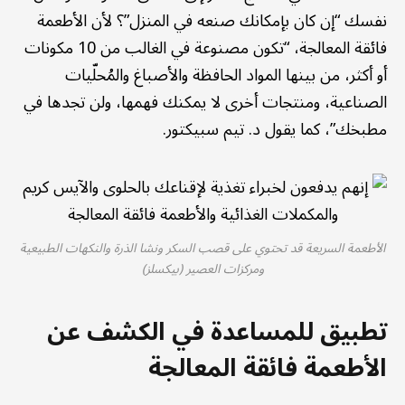
نفسك “إن كان بإمكانك صنعه في المنزل”؟ لأن الأطعمة
فائقة المعالجة، “تكون مصنوعة في الغالب من 10 مكونات
أو أكثر، من بينها المواد الحافظة والأصباغ والمُحلّيات
الصناعية، ومنتجات أخرى لا يمكنك فهمها، ولن تجدها في
مطبخك”، كما يقول د. تيم سبيكتور.
الأطعمة السريعة قد تحتوي على قصب السكر ونشا الذرة والنكهات الطبيعية
ومركزات العصير (بيكسلز)
تطبيق للمساعدة في الكشف عن
الأطعمة فائقة المعالجة