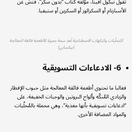
تقول نيكول أفينا، مؤلفة كتاب “بدون سكر”، فتش عن
الأسبارتام أو السكرالوز أو السكرين أو ستيفيا.
المُحلّيات والنكهات الاصطناعية تُعد سمة مميزة للأطعمة فائقة المعالجة
(بيكسابي)
6- الادعاءات التسويقية
فغالبا ما تحتوي أطعمة فائقة المعالجة مثل حبوب الإفطار
والزبادي المُنكّه وألواح البروتين والوجبات الخفيفة، على
“ادعاءات تسويقية بأنها مغذية”، وهي محملة بالمُحلّيات
والمواد المضافة الأخرى.