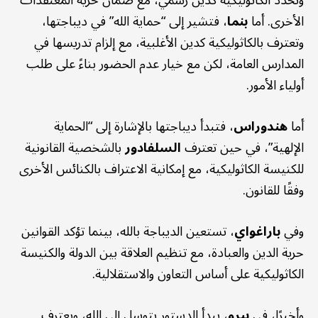
وتُحدد الكاثوليكية كدين رسمي، مع ضمان حرية المعتقدات
الأخرى. أما
بنما
، فتشير إلى “حماية الله” في ديباجتها،
وتعترف بالكاثوليكية كدين الأغلبية، مع إلزام تدريسها في
المدارس العامة، لكن مع خيار عدم الحضور بناءً على طلب
أولياء الأمور.
أما
هندوراس
، فتبدأ ديباجتها بالإشارة إلى “الحماية
الإلهية”، في حين تعترف
السلفادور
بالشخصية القانونية
للكنيسة الكاثوليكية، مع إمكانية الاعتراف بالكنائس الأخرى
وفقًا للقانون.
وفي
باراغواي
، تستعين الديباجة بالله، بينما تؤكد القوانين
حرية الدين والعبادة، مع تنظيم العلاقة بين الدولة والكنيسة
الكاثوليكية على أساس التعاون والاستقلالية.
وأخيرًا، في
بيرو
، يبدأ الدستور بتوسل إلى الله، ويعترف