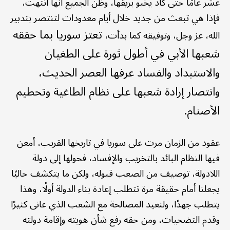
عشر عامًا حتى كاد يخبو بريقها، وظن الجميع أنها انتهت،
فإذا هي تبعث من جديد خلال أيام معدودات لتنتصر بتدبير
تعتز سوريا بما حققه
الله، عز وجل، وتوفيقه كما بدأت،
شعبها الأبي في أطول ثورة على الطغيان
والاستبداد والفساد عرفها العصر الحديث،
وانتصار إرادة شعبها على نظام الطاغية وتحطيم
الأصنام.
عقود من الزمان مرت على سوريا في تاريخها القريب، أمعن
فيها النظام البائد بالتخريب والإفساد، فحولها إلى دولة
اللادولة، توصيف من الصعب قبوله، ولكن ما يتكشف حاليًا
يجعلنا أمام حقيقة مرة تتطلب إعادة بناء الدولة أولًا، وهذا
يتطلب جهدًا، ولتعيد المصالحة مع الشعب الذي عانى كثيرًا
وقدم التضحيات، ومن حقه رفع شأن هويته وإقامة دولته