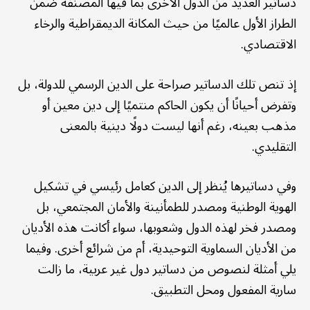
دساتير العديد من الدول الأخرى بما فيها المصنفة ضمن
الطراز الأول عالميًا من حيث المكانة الديمقراطية والرخاء
الاقتصادي.
إذ تنص تلك الدساتير صراحة على الدين الرسمي للدولة، بل
وتفرض أحيانًا أن يكون الحاكم منتميًا إلى دين معين أو
مذهب بعينه، رغم أنها ليست دولًا دينية بالمعنى
التقليدي.
وفي دساتيرها يُنظر إلى الدين كعامل رئيسي في تشكيل
الهوية الوطنية ومصدر للطمأنينة والأمان المجتمعي، بل
ومصدر فخر لهذه الدول وشعوبها، سواء أكانت هذه الأديان
من الأديان السماوية التوحيدية، أم من شرائع أخرى. وفيما
يلي أمثلة لنصوص من دساتير دول غير عربية، ما زالت
سارية المفعول ومحل التطبيق.