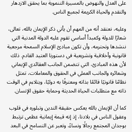
على العدل والنهوض بالمسيرة التنموية بما يحقق الازدهار
والتقدم والحياة الكريمة لجميع الناس.
وعليه، نعتقد أنه من المهم أن يأتي ذكر الإيمان بالله، تعالى،
شعارًا للدولة وكمبدأ أساسي تقوم عليه الدولة المدنية التي
ننشدها وتحترمه، وأن تكون مبادئ الإسلام السمحة مرجعية
قانونية وأخلاقية وتشريعية في دستورنا العتيد القادم. ذلك
لأن هذه المبادئ، التي تتضمن الجانب العقائدي الإيماني
وشعائره والجانب العملي في الحقوق والمعاملات، تمثل
نظامًا قانونيًا قائمًا بذاته ومعترفًا به دوليًا، ويتلاءم في الوقت
ذاته مع متطلبات الحياة الحديثة وحماية حقوق الإنسان.
كما أن الإيمان بالله يعكس حقيقة التدين وتبلوره في قلوب
وعقول الناس في بلادنا، إذ إنه قيمة إيمانية عظمى ترتبط
بوجدان المجتمع رجالًا ونساءً، وتعبر عن التسامح في البعد