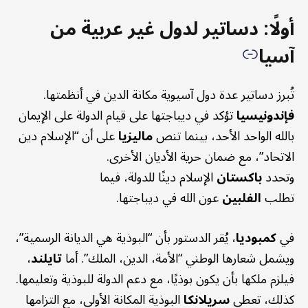
أولًا: دساتير لدول غير عربية من
آسيا
تُبرز دساتير عدة دول آسيوية مكانة الدين في أنظمتها.
فإندونيسيا
تؤكد في ديباجتها على قيام الدولة على الإيمان
بالله الواحد الأحد، بينما تنص
ماليزيا
على أن “الإسلام دين
الاتحاد”، مع ضمان حرية الأديان الأخرى.
وتحدد
باكستان
الإسلام دينًا للدولة، فيما
تطلب
الفلبين
عون الله في ديباجتها.
في
كمبوديا
، يُقر الدستور بأن “البوذية هي الديانة الرسمية”،
ويشمل شعارها الوطني “الأمة، الدين، الملك”. أما
تايلند
،
فيلزم ملكها بأن يكون بوذيًا، مع دعم الدولة للبوذية وتعليمها.
كذلك، تعطي
سريلانكا
البوذية المكانة الأولى، مع التزامها