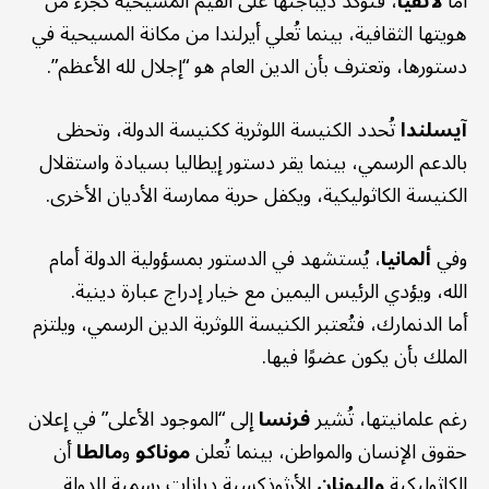
أما
لاتفيا
، فتؤكد ديباجتها على القيم المسيحية كجزء من
هويتها الثقافية، بينما تُعلي أيرلندا من مكانة المسيحية في
دستورها، وتعترف بأن الدين العام هو “إجلال لله الأعظم”.
آيسلندا
تُحدد الكنيسة اللوثرية ككنيسة الدولة، وتحظى
بالدعم الرسمي، بينما يقر دستور إيطاليا بسيادة واستقلال
الكنيسة الكاثوليكية، ويكفل حرية ممارسة الأديان الأخرى.
وفي
ألمانيا
، يُستشهد في الدستور بمسؤولية الدولة أمام
الله، ويؤدي الرئيس اليمين مع خيار إدراج عبارة دينية.
أما الدنمارك، فتُعتبر الكنيسة اللوثرية الدين الرسمي، ويلتزم
الملك بأن يكون عضوًا فيها.
رغم علمانيتها، تُشير
فرنسا
إلى “الموجود الأعلى” في إعلان
حقوق الإنسان والمواطن، بينما تُعلن
موناكو
و
مالطا
أن
الكاثوليكية
واليونان
الأرثوذكسية ديانات رسمية للدولة.