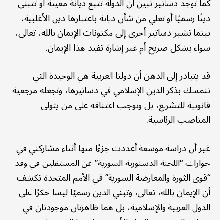
كما توجد دساتير تبين أن الدولة تتبع ديانة معينة أو تتبنى
دينًا رسميًا أو تعلي من شأن ديانة باعتبارها دين الأغلبية،
بينما تشير دساتير أخرى إلى مكنونات الإيمان بالله، تعالى،
سواء بشكل صريح أم عبر إشارة تفيد هذا الإيمان.
قد يتبادر إلى الذهن أن دولنا العربية هي الوحيدة التي
تتمسك بذكر الدين الإسلامي في دساتيرها، وتجعله مرجعية
قانونية للتشريع، بل وتوجب اعتناقه على من يتولى
المناصب الرئاسية.
غير أن دراسة موسعة أعددت جزءًا منها أثناء مشاركتي في
حوارات “اللجنة الدستورية السورية” عن المستقلين في وفد
“قوى الثورة والمعارضة السورية” في الأمم المتحدة تكشف
أن الإيمان بالله، تعالى، وتبني الدين رسميًا ليسا حكرًا على
الدول العربية والإسلامية، بل هما ظاهرتان موجودتان في