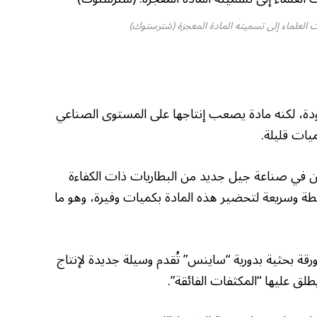
العلماء إلى تسميته المادة المعجزة (شترستوك)
ودة، لكنه مادة يصعب إنتاجها على المستوى الصناعي
يات قليلة.
فين في صناعة جيل جديد من البطاريات ذات الكفاءة
سيطة وسريعة لتحضير هذه المادة بكميات وفيرة، وهو ما
ر ماهر القاضي ورقة بحثية بدورية “ساينس” تُقدم وسيلة جديدة لإنتاج
يطلق عليها “المكثفات الفائقة”.