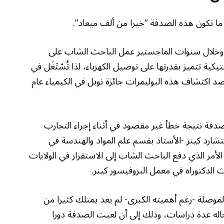
ا ما تكون هذه الصدفة “خيرا من ألف ميعاد”.
ة، وخلال سنوات الماجستير عمل الباحث الشاب على
ية تتميز بقدرتها على توصيل الكهرباء، لذا تُسْتَغَل في
د اكتشاف هذه البوليمرات جائزة نوبل في الكيمياء عام
لصدفة نتيجة خطأ غير مقصود في أثناء إجراء التجارب
تشارد كينر -الأستاذ بقسم علم المواد والهندسة في
 الأمر الذي دفع الباحث الشاب إلى الاستقرار في الولايات
موصلة -رغم أهميته الكبرى- لم يعد يمتلك كثيرا من
اله عدة دراسات، وذلك إلى أن لعبت الصدفة دورا