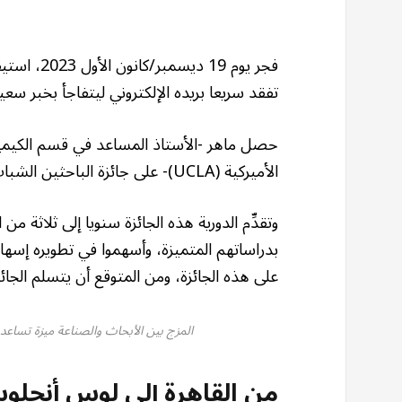
فجر يوم 19
تفقد سريعا بريده الإلكتروني ليتفاجأ بخبر سع
حصل ماهر -الأستاذ المساعد في قسم الكيمياء 
الأميركية (UCLA)- على جائزة الباحثين الشباب المقدمة من دورية “إنيرجي ستوريج ماتيريالز”.
وتقدِّم الدورية هذه الجائزة سنويا إلى ثلاثة من
بدراساتهم المتميزة، وأسهموا في تطويره إسه
على هذه الجائزة، ومن المتوقع أن يتسلم الجائزة ر
المزج بين الأبحاث والصناعة ميزة تساعد 
من القاهرة إلى لوس أنجل