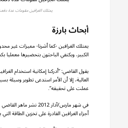
يمتلك الغرافين مقومات عدة دفعت 
أبحاث بارزة
يمتلك الغرافين -كما أشرنا- مميزات غير محد
الكبير، ويكتفي الباحثون بتحضيرها معمليا بكم
يقول القاضي: “أدركنا إمكانية استخدام الغرا
العالية، إلا أن الأمر استدعى تطوير وسيلة ب
عملت على تحقيقه”.
في شهر مارس/آذار 2012 نش
أجزاء الغرافين القادرة على تخزين الطاقة التي 