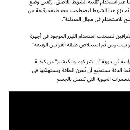
ليا عبر استخدام تقنية الشريط اللاصق، وتعني وضع
ثم نزع هذا الشريط ليصطحب معه طبقة رقيقة من
لح للاستخدام في مجال الصناعة”.
رافين تضمنت استخدام الليزر الموجود في أجهزة
201، نشر القاضي دراسة في دورية “نيتشر كوميونيكيشنز” عن كيفية
ئقة الدقة تستطيع أن تُخزن الطاقة وتستهلكها في
ستشعرات الحيوية التي تتصل بالجسم.