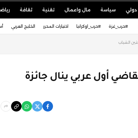
دولي
سياسة
مال واعمال
تقنية
ثقافة
رياض
#حرب_غزة
#حرب_اوكرانيا
اختيارات المحرر
الخليج العربي
أس
حثين الشباب
قاضي أول عربي ينال جائزة