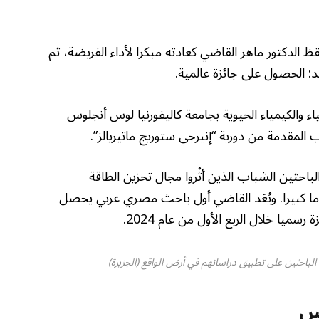
 ديسمبر/كانون الأول 2023، استيقظ الدكتور ماهر القاضي كعادته مبكرا لأداء الفريضة، ثم
يد: الحصول على جائزة عالمية.
والكيمياء الحيوية بجامعة كاليفورنيا لوس أنجلوس
 الباحثين الشباب الذين أثْروا مجال تخزين الطاقة
اما كبيرا. ويُعَد القاضي أول باحث مصري عربي يحصل
سميا خلال الربع الأول من عام 2024.
الباحثين على تطبيق دراساتهم في أرض الواقع (الجزيرة)
وس