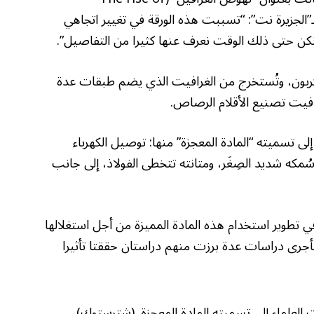
اضي لـ”الجزيرة نت”: “تسببت هذه الورقة في تغيير اتجاهي
كن حتى ذلك الوقت نعرف عنها كثيرا من التفاصيل”.
لكربون، وتُستخرج من الغرافيت الذي يضم طبقات عدة
فيت تصنيع الأقلام الرصاص.
ى تسميته “المادة المعجزة” منها: توصيل الكهرباء
ُمكه شديد الصِغَر، ومتانته تتخطى الفولاذ، إلى جانب
في تطوير استخدام هذه المادة المميزة من أجل استغلالها
أجرى دراسات عدة برزت منهم دراستان حققتا تأثيرا