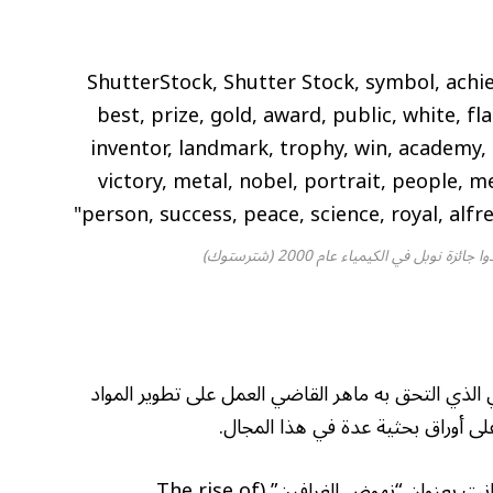
وبل في الكيمياء عام 2000 (شترستوك)
الذي التحق به ماهر القاضي العمل على تطوير المواد
على أوراق بحثية عدة في هذا المجال.
ولعل أبرز الدراسات التي اطلع عليها القاضي كانت بعنوان “نهوض الغرافين” (The rise of