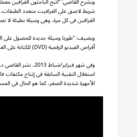
ويشرح القاضي: “أنتج الباحثون الغرافين معم
شريط لاصق على الغرافيت متعدد الطبقات، 
الغرافين في كل مرة، وهي وسيلة بطيئة لا تص
ويضيف: “طورنا وسيلة جديدة للحصول على الغ
أقراص الفيديو الرقمية (DVD) للكتابة على الغرافيت ومن ثَم استخلاص طبقة الغرافين الرفيعة”.
وفي شهر فبراير/شباط 3
استغلال التقنية السابقة في إنتاج مكثفات فا
الأجهزة شديدة الصغر، كما هو الحال في الم