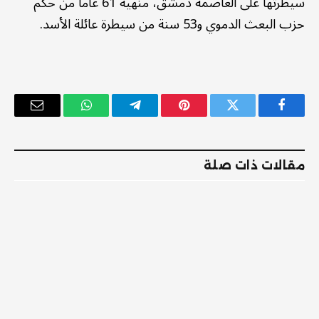
سيطرتها على العاصمة دمشق، منهيةً 61 عاما من حكم
حزب البعث الدموي و53 سنة من سيطرة عائلة الأسد.
فيسبوك
تويتر
بينتيريست
تيلقرام
واتساب
البريد
الإلكترو
مقالات ذات صلة