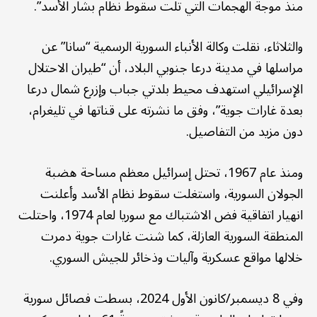
منذ موجة الهجمات التي تلت سقوط نظام بشار الأسد”.
والثلاثاء، نقلت وكالة الأنباء السورية الرسمية “سانا” عن
مراسلها في مدينة درعا جنوبي البلاد، أن “طيران الاحتلال
الإسرائيلي استهدف محيط بلدتي جباب وإزرع شمال درعا
بعدة غارات جوية”، وفق ما نشرته على قناتها في تليغرام،
دون مزيد من التفاصيل.
ومنذ عام 1967، تحتل إسرائيل معظم مساحة هضبة
الجولان السورية، واستغلت سقوط نظام الأسد وأعلنت
انهيار اتفاقية فض الاشتباك مع سوريا لعام 1974، واحتلت
المنطقة السورية العازلة، كما شنت غارات جوية دمرت
خلالها مواقع عسكرية وآليات وذخائر للجيش السوري.
وفي 8 ديسمبر/كانون الأول 2024، بسطت فصائل سورية