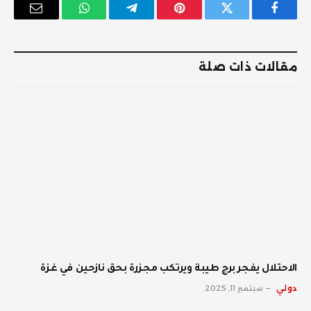
فيسبوك
تويتر
بينتيريست
تيلقرام
واتساب
البريد
الإلكترو
مقالات ذات صلة
الاحتلال يفجر برج طيبة ويرتكب مجزرة بحق نازحين في غزة
دولي
سبتمبر 11, 2025