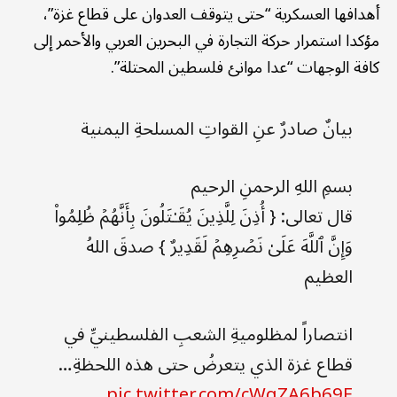
أهدافها العسكرية “حتى يتوقف العدوان على قطاع غزة”،
مؤكدا استمرار حركة التجارة في البحرين العربي والأحمر إلى
كافة الوجهات “عدا موانئ فلسطين المحتلة”.
بيانٌ صادرٌ عنِ القواتِ المسلحةِ اليمنية
بسمِ اللهِ الرحمنِ الرحيم
قال تعالى: { أُذِنَ لِلَّذِینَ یُقَـٰتَلُونَ بِأَنَّهُمۡ ظُلِمُوا۟
وَإِنَّ ٱللَّهَ عَلَىٰ نَصۡرِهِمۡ لَقَدِیرٌ } صدقَ اللهُ
العظيم
انتصاراً لمظلوميةِ الشعبِ الفلسطينيِّ في
قطاع غزة الذي يتعرضُ حتى هذه اللحظةِ…
pic.twitter.com/cWqZA6b69E