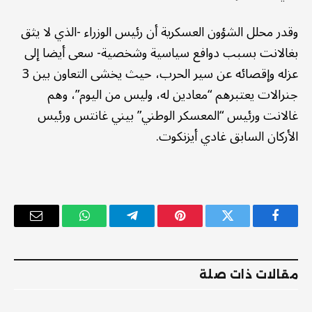
وقدر محلل الشؤون العسكرية أن رئيس الوزراء -الذي لا يثق
بغالانت بسبب دوافع سياسية وشخصية- سعى أيضا إلى
عزله وإقصائه عن سير الحرب، حيث يخشى التعاون بين 3
جنرالات يعتبرهم “معادين له، وليس من اليوم”، وهم
غالانت ورئيس “المعسكر الوطني” بيني غانتس ورئيس
الأركان السابق غادي أيزنكوت.
فيسبوك
تويتر
بينتيريست
تيلقرام
واتساب
البريد
الإلكترو
مقالات ذات صلة