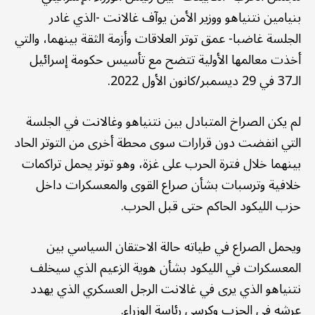
بنيامين نتنياهو ووزير الأمن يوآف غالانت -الذي غادر
الجلسة غاضبا- عمق توتر العلاقات وأزمة الثقة بينهما، والتي
أخذت معالمها الأولية تتضح مع تأسيس حكومة إسرائيل
الـ37 في 29 ديسمبر/كانون الأول 2022.
لم يكن الصراخ المتبادل بين نتنياهو وغالانت في الجلسة
التي انفضت دون قرارات سوى محطة أخرى من التوتر الحاد
بينهما خلال فترة الحرب على غزة، وهو توتر يحمل تراكمات
خلافية وترسبات بشأن صراع القوى والمعسكرات داخل
حزب الليكود الحاكم حتى قبل الحرب.
ويحمل الصراع في طياته حالة الاحتقان السياسي بين
المعسكرات في الليكود بشأن هوية الزعيم الذي سيخلف
نتنياهو الذي يرى في غالانت الرجل العسكري الذي يهدد
عرشه في الحزب وكرسي رئاسة الوزراء.