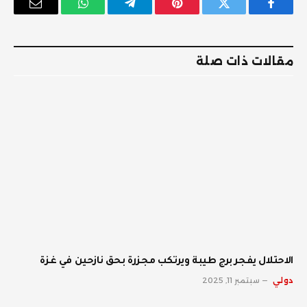
فيسبوك
تويتر
بينتيريست
تيلقرام
واتساب
البريد
الإلكترو
مقالات ذات صلة
الاحتلال يفجر برج طيبة ويرتكب مجزرة بحق نازحين في غزة
دولي
سبتمبر 11, 2025