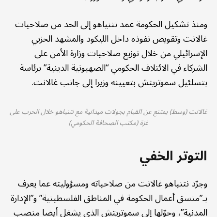
ومنذ تشكيل الحكومة عمد نتنياهو إلى الحد من صلاحيات
غالانت وتقويض نفوذه داخل الليكود والمشهد الحزبي
الإسرائيلي من خلال توزيع صلاحيات وزارة الأمن على
الشركاء في الائتلاف الحكومي “الصهيونية الدينية” برئاسة
بتسلئيل سموتريتش بتعيينه وزيرا إلى جانب غالانت.
غالانت (وسط) يمتنع عن القيام بجولات ميدانية مع نتنياهو خلال الحرب على
غزة (مكتب الصحافة الحكومي)
التوتر الخفي
وجرّد نتنياهو غالانت من صلاحياته ومسؤوليته عما يعرف
بـ”منسق أعمال الحكومة في المناطق الفلسطينية” و”الإدارة
المدنية”، وحوّلها إلى سموتريتش الذي يشغل أيضا منصب