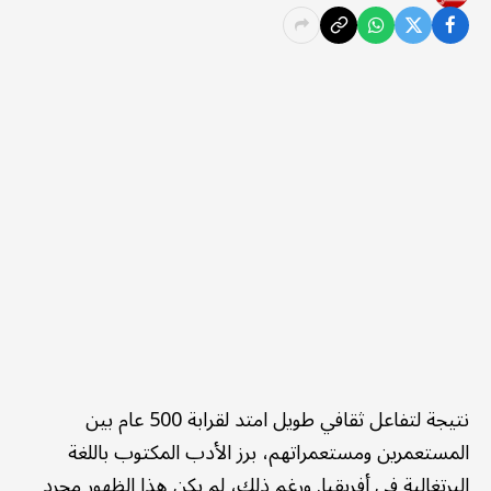
نتيجة لتفاعل ثقافي طويل امتد لقرابة 500 عام بين
المستعمرين ومستعمراتهم، برز الأدب المكتوب باللغة
البرتغالية في أفريقيا. ورغم ذلك، لم يكن هذا الظهور مجرد