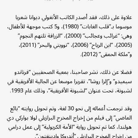
علاوة على ذلك، فقد أصدر الكاتب الأنغولي ديوانا شعريا
موسوما بـ”قلب الغابات” (1980)، و5 كتب موجهة للأطفال،
وهي: “غرائب وعجائب” (2000)، “الزرافة تلتهم النجوم”
(2005)، “ابن الرياح” (2006)، “نوويتي والبحر” (2011)،
و”ملكة الحمقى” (2012).
فضلا عن ذلك، نشر صاحبنا، بمعية الصحفيين “فرناندو
سيميدو” و”إلزا روشا”، تقريرا موسعا عن الجالية الأفريقية في
لشبونة، تحت عنوان “لشبونة الأفريقية”، وذلك عام 1993.
وقد ترجمت أعماله إلى نحو 30 لغة، وتم تحويل روايته “بائع
الماضي” إلى فيلم من إخراج المخرج البرازيلي لولا بواركي دي
هولندا، كما تم تحويل رواية “الأمة الكريولية” إلى عمل درامي
من إخراج المخرج البرازيلي “أندروكا وادينغتون”.