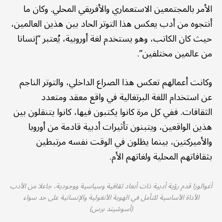
الأمر بالمجتمعين الاستعماري والأفريقي المحلي. وكان ما
أنتجوه من أدب يعكس هذا التوتر الحاد بين هذين العالمين،
حيث كان الكاتب، وهو يستخدم لغة أوروبية، يُعتبر “إنسانا
من عالمين مختلفين”.
وكانت أعمالهم تعكس هذا الصراع الداخلي، والتوتر الناجم
عن استخدام اللغة البرتغالية في واقع معقد ومتعدد
الثقافات. ففي كل مرة كانوا يكتبون فيها، كانوا يتنقلون بين
هذين الواقعين، ويتبنون تأثيرات أدبية قادمة من أوروبا
والأميركتين، بينما يظلون في الوقت نفسه مرتبطين
بثقافاتهم المحلية ولغاتهم الأم.
أغوالوزا قدم رؤية أدبية ذات أبعاد ثقافية وسياسية ووجودية، جاعلا من الأدب
الأداة الأساسية للتأمل في الهوية الأنغولية والإنسانية على حد سواء
(أسوشيتد برس)