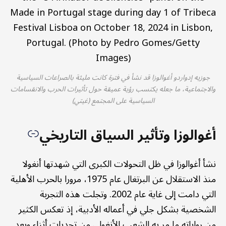
جوزيه إدواردو أغوالوزا قد نشأ في فترة كانت مليئة بالصراعات السياسية
والاجتماعية، ما جعله يكتسب رؤية عميقة حول تأثيرات الحرب والانقسامات
السياسية على المجتمع (غيتي)
أغوالوزا وتأثير السياق التاريخي
نشأ أغوالوزا في ظل التحولات الكبرى التي شهدتها أنغولا
منذ الاستقلال عن البرتغال عام 1975، مرورا بالحرب الأهلية
التي دامت إلى غاية عام 2002. وتجلت هذه التجربة
الشخصية بشكل جلي في أعماله الأدبية، إذ تعكس الكثير
من رواياته ما مر به الشعب الأنغولي من تحديات أثناء وبعد