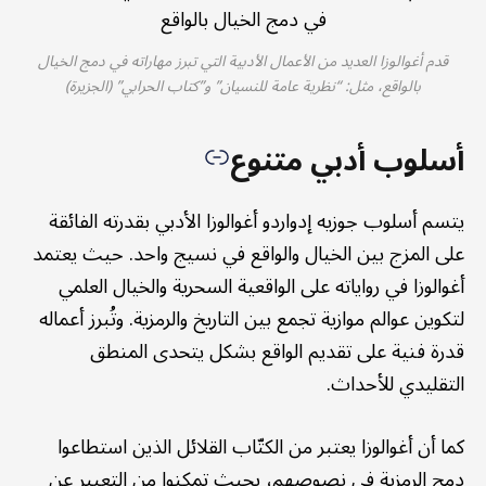
قدم أغوالوزا العديد من الأعمال الأدبية التي تبرز مهاراته في دمج الخيال
بالواقع، مثل: “نظرية عامة للنسيان” و”كتاب الحرابي” (الجزيرة)
أسلوب أدبي متنوع
يتسم أسلوب جوزيه إدواردو أغوالوزا الأدبي بقدرته الفائقة
على المزج بين الخيال والواقع في نسيج واحد. حيث يعتمد
أغوالوزا في رواياته على الواقعية السحرية والخيال العلمي
لتكوين عوالم موازية تجمع بين التاريخ والرمزية. وتُبرز أعماله
قدرة فنية على تقديم الواقع بشكل يتحدى المنطق
التقليدي للأحداث.
كما أن أغوالوزا يعتبر من الكتّاب القلائل الذين استطاعوا
دمج الرمزية في نصوصهم، بحيث تمكنوا من التعبير عن