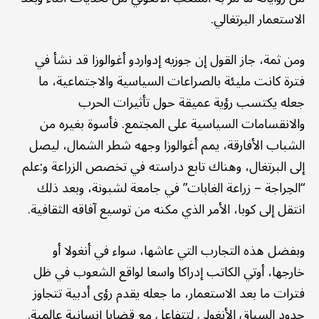
الاستعمار البرتغالي.
ومن ثمة، جاز القول إن جوزيه إدواردو أغوالوزا قد نشأ في
فترة كانت مليئة بالصراعات السياسية والاجتماعية، ما
جعله يكتسب رؤية عميقة حول تأثيرات الحرب
والانقسامات السياسية على المجتمع. فأسوة بغيره من
الشباب الأفارقة، يمم أغوالوزا وجهه شطر الشمال، ليصل
إلى البرتغال، وهناك تابع دراسته في تخصص الزراعة و:علم
“الحِراجة – زراعة الغابات” في جامعة لشبونة، وبعد ذلك
انتقل إلى كوبا، الأمر الذي مكنه من توسيع آفاقه الثقافية.
وبفضل هذه التجارب التي عاشها، سواء في أنغولا أو
خارجها، أوتي الكاتب إدراكا واسعا لواقع الشعوب في ظل
فترات ما بعد الاستعمار، ما جعله يقدم رؤى أدبية تتجاوز
حدود السياق الأنغولي لتتفاعل مع قضايا إنسانية عالمية.