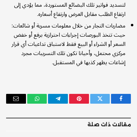
لتسديد فواتير تلك البضائع المستوردة، مما يؤدي إلى
ارتفاع الطلب مقابل العرض وارتفاع أسعاره.
مضاربات التجار من خلال معلومات مسربة أو شائعات:
حيث تتخذ البورصات إجراءات احترازية برفع أو خفض
السعر أو الشراء أو البيع فقط لاستباق تداعيات أي قرار
مركزي محتمل، وأحيانا تكون تلك التسريبات مجرد
إشاعات يظهر كذبها في المستقبل.
فيسبوك
تويتر
بينتيريست
تيلقرام
واتساب
البريد
الإلكترو
مقالات ذات صلة