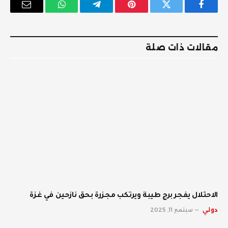
فيسبوك
تويتر
بينتيريست
تيلقرام
واتساب
البريد
الإلكترو
مقالات ذات صلة
الاحتلال يفجر برج طيبة ويرتكب مجزرة بحق نازحين في غزة
دولي
سبتمبر 11, 2025