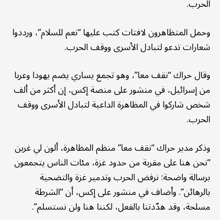
الحرب.
وحمل المتظاهرون لافتات كتب عليها “نعم للسلام”، ورددوا
شعارات تدعو لتبادل الأسرى ووقف الحرب.
وقال حراك “نقف معا”، وهو تجمع يساري يضم يهودا وعربا
من إسرائيل، في منشور على منصة إكس، إن أكثر من ألف
شخص شاركوا في المظاهرة الداعية لتبادل الأسرى ووقف
الحرب.
وذكر مدير حراك “نقف معا” منظم المظاهرة، ألون لي غرين
“نحن هنا على مقربة من حدود غزة، مئات الناس يتجمعون
برسالة واضحة: نرفض الحرب وتدمير غزة والتضحية
بالرهائن”. وأضاف في منشور على إكس، أن “الشرطة
مسلحة، وقد هدّدتنا بالفعل، لكننا هنا ولن نستسلم”.