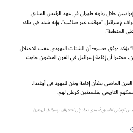
رانيين خلال زيارته طهران في عهد الرئيس السابق
عتراف بإسرائيل “موقف غير صائب”، وإنه شدد في تلك
على المنطقة”.
” يؤكد -وفق تعبيره- أن الشتات اليهودي عقب الاحتلال
ين، معتبرا أن إقامة إسرائيل في القرن العشرين جاءت
القرن الماضي بشأن إقامة وطن لليهود في أوغندا،
سكهم التاريخي بفلسطين كوطن لهم.
س الإيراني الأسبق أحمدي نجاد إلى الاعتراف بإسرائيل (رويترز)