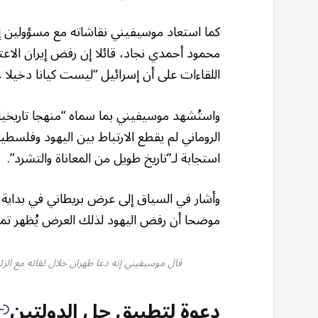
كما استعاد موسيفيني نقاشاته مع مسؤولين إي
محمود أحمدي نجاد، قائلا إن رفض إيران الا
اللقاءات على أن إسرائيل “ليست كيانا دخيلا 
واستُشهد موسيفيني بما سماه “منهجا تاريخيا
الروماني لم يقطع الارتباط بين اليهود وفلسط
استجابة لـ”تاريخ طويل من المعاناة والتشرد”.
وأشار في السياق إلى عرض بريطاني في بداية 
موضحا أن رفض اليهود لذلك العرض يُظهر تم
قال موسيفيني إنه دعا طهران خلال لقائه مع الرئي
دعوة لتطبيق حل الدولتين