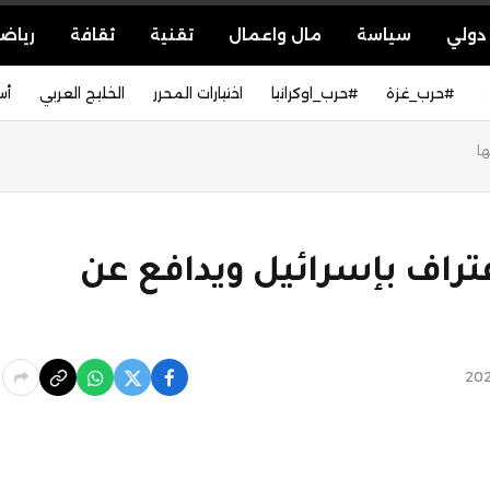
دولي
سياسة
مال واعمال
تقنية
ثقافة
رياض
#حرب_غزة
#حرب_اوكرانيا
اختيارات المحرر
الخليج العربي
أس
ها
عتراف بإسرائيل ويدافع عن