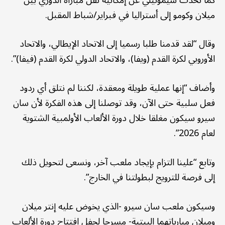
ميلان وكومو إلى أستراليا في فبراير/شباط المقبل.
وقال “لقد قدمنا طلبا رسميا إلى الاتحاد الإيطالي، والاتحاد
الأوروبي لكرة القدم (ويفا)، والاتحاد الدولي لكرة القدم (فيفا)”.
وأضاف “إنها عملية طويلة ومعقدة، لكننا لم نتلق أي ردود
فعل سلبية حتى الآن، وقد توصلنا إلى هذه الفكرة لأن سان
سيرو سيكون مغلقا خلال دورة الألعاب الأولمبية الشتوية
لعام 2026”.
وتابع “علينا التزام بإيجاد ملعب آخر، ونسعى لتحويل ذلك
إلى فرصة للترويج لبطولتنا في الخارج”.
وسيكون ملعب سان سيرو -الذي يخوض عليه إنتر ميلان
وميلان مبارياتهما البيتية- مسرحا لحفل افتتاح دورة الألعاب