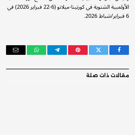
الأولمبية الشتوية في كورتينا-ميلانو (6-22 فبراير 2026) في
6 فبراير/شباط 2026.
فيسبوك
تويتر
بينتيريست
تيلقرام
واتساب
البريد
الإلكترو
مقالات ذات صلة