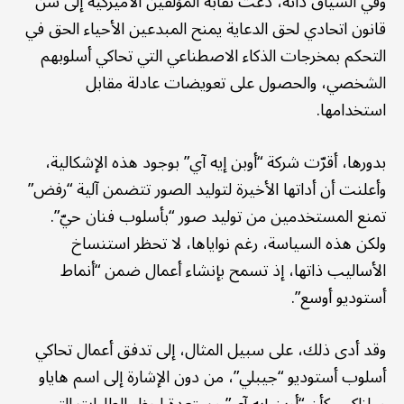
وفي السياق ذاته، دعت نقابة المؤلفين الأميركية إلى سنّ
قانون اتحادي لحق الدعاية يمنح المبدعين الأحياء الحق في
التحكم بمخرجات الذكاء الاصطناعي التي تحاكي أسلوبهم
الشخصي، والحصول على تعويضات عادلة مقابل
استخدامها.
بدورها، أقرّت شركة “أوبن إيه آي” بوجود هذه الإشكالية،
وأعلنت أن أداتها الأخيرة لتوليد الصور تتضمن آلية “رفض”
تمنع المستخدمين من توليد صور “بأسلوب فنان حيّ”.
ولكن هذه السياسة، رغم نواياها، لا تحظر استنساخ
الأساليب ذاتها، إذ تسمح بإنشاء أعمال ضمن “أنماط
أستوديو أوسع”.
وقد أدى ذلك، على سبيل المثال، إلى تدفق أعمال تحاكي
أسلوب أستوديو “جيبلي”، من دون الإشارة إلى اسم هاياو
ميازاكي، كأن “أوبن إيه آي” مستعدة لحظر الطلبات التي