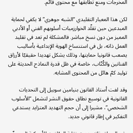
المخرجات ومنع تطابقها مع محتوى قائم.
لكن هذا المعيار التقليدي “الشبه جوهري” لا يكفي لحماية
المبدعين حين تقلّد الخوارزميات أسلوبهم الفني أو الأدبي
المميز من دون نسخ مباشر. فالمشكلة لم تعد في تقليد
العمل ذاته، بل في استنساخ الهوية الإبداعية بأساليب
يصعب قانونيا حمايتها، وذلك يشكل تهديدا حقيقيّا لأرزاق
الفنانين والكُتّاب، خاصة في ظل قدرة النماذج الحديثة على
توليد كمّ هائل من المحتوى المشابه.
وقد لفت أستاذ القانون بنيامين سوبيل إلى التحديات
القانونية في توسيع نطاق حقوق النشر لتشمل “الأسلوب
الشخصي”، مشيرا إلى أن حجم التهديد المتزايد يستدعي
التفكير في إطار قانوني جديد.