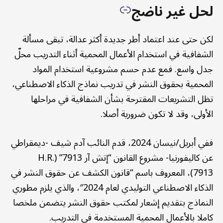
لحل غير ناضج
لكن حتى عند اعتماد أطر جديدة أكثر عدالة، تبقى مسألة
الشفافية في استخدام الأعمال المحمية أثناء التدريب محلّ
جدل واسع. فمع عدم حسم مشروعية استخدام المواد
المحمية بحقوق النشر في تدريب نماذج الذكاء الاصطناعي،
تظل التشريعات المقترحة بشأن الشفافية في مراحلها
الأولى، وقد لا تكون ضرورية أصلا.
ففي أبريل/نيسان 2024، قدم النائب آدم شيف -ديمقراطي
عن كاليفورنيا- مشروع القانون “إتش آر 7913” (H.R.
7913)، المعروف باسم “قانون الكشف عن حقوق النشر في
الذكاء الاصطناعي التوليدي لعام 2024″، والذي يلزم مطوري
النماذج بتقديم إشعار لمكتب حقوق النشر يتضمن ملخصا
كاملا بالأعمال المحمية المستخدمة في التدريب.