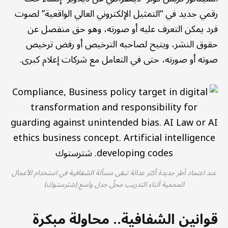
رقمي جديد في “التمثيل الإلكتروني العالي الواقعية” لصوت
فرد يمكن التعرف عليه أو صورته، وهو حق منفصل عن
حقوق النشر، ويتيح لصاحبه الترخيص أو رفض ترخيص
صوته أو صورته، حتى في التعامل مع شركات إعلام كبرى.
عند اعتماد أطر جديدة أكثر عدالة تبقى مسألة الشفافية في استخدام الأعمال
المحمية أثناء التدريب محلّ جدل واسع (شترستوك)
قوانين الشفافية.. محاولة مبكرة