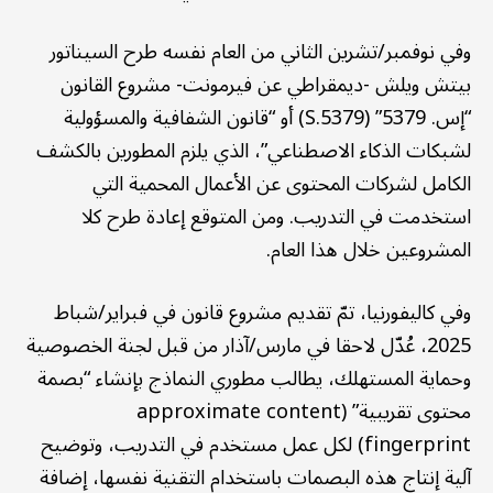
وفي نوفمبر/تشرين الثاني من العام نفسه طرح السيناتور
بيتش ويلش -ديمقراطي عن فيرمونت- مشروع القانون
“إس. 5379” (S.5379) أو “قانون الشفافية والمسؤولية
لشبكات الذكاء الاصطناعي”، الذي يلزم المطورين بالكشف
الكامل لشركات المحتوى عن الأعمال المحمية التي
استخدمت في التدريب. ومن المتوقع إعادة طرح كلا
المشروعين خلال هذا العام.
وفي كاليفورنيا، تمّ تقديم مشروع قانون في فبراير/شباط
2025، عُدّل لاحقا في مارس/آذار من قبل لجنة الخصوصية
وحماية المستهلك، يطالب مطوري النماذج بإنشاء “بصمة
محتوى تقريبية” (approximate content
fingerprint) لكل عمل مستخدم في التدريب، وتوضيح
آلية إنتاج هذه البصمات باستخدام التقنية نفسها، إضافة