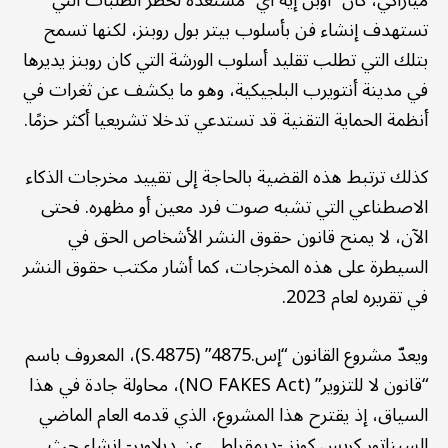
تستهدف إنشاء فن بأسلوب بيتر بول روبنز، لكنها تسمح
بتلك التي تطلب تقليد أسلوب الورشة التي كان روبنز يديرها
في مدينة أنتويرب البلجيكية، وهو ما يكشف عن ثغرات في
أنظمة الحماية التقنية قد تستدعي تدخلا تشريعيا أكثر حزمًا.
كذلك ترتبط هذه القضية بالحاجة إلى تقييد مخرجات الذكاء
الاصطناعي التي تشبه صوت فرد معين أو مظهره. فحتى
الآن، لا يمنح قانون حقوق النشر الأشخاص الحق في
السيطرة على هذه المخرجات، كما أشار مكتب حقوق النشر
في تقريره لعام 2023.
ويعدّ مشروع القانون “إس.4875” (S.4875)، المعروف باسم
“قانون لا للتزوير” (NO FAKES Act)، محاولة جادة في هذا
السياق، إذ يقترح هذا المشروع، الذي قدمه العام الماضي
السيناتور كريس كونز -ديمقراطي عن ديلاوير- إنشاء حث