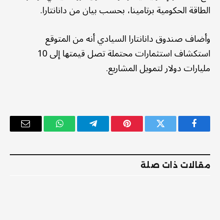
الطاقة الحكومية برتامينا، بحسب بيان من دانانتارا.
وأضاف صندوق دانانتارا السيادي أنه من المتوقع
استكشاف استثمارات محتملة تصل قيمتها إلى 10
مليارات دولار لتمويل المشاريع.
فيسبوك
تويتر
بينتيريست
تيلقرام
واتساب
البريد
الإلكترو
مقالات ذات صلة