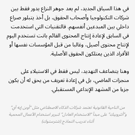
في هذا السياق الجديد، لم يعد جوهر النزاع يدور فقط بين
شركات التكنولوجيا وأصحاب الحقوق، بل أخذ يتبلور صراع
داخلي بين المبدعين أنفسهم. فالتقنيات التي استخدمت
في السابق لإعادة إنتاج المحتوى القائم باتت تستخدم اليوم
لإنتاج محتوى أصيل، وغالبا من قبل المؤسسات نفسها أو
الأفراد الذين يمتلكون الحقوق الأصلية.
وهنا يتضاعف التهديد، ليس فقط في الاستيلاء على
منجزات الماضي، بل في إعادة تعريف من يحق له أن يكون
جزءا من المشهد الإبداعي المستقبلي.
من الناحية القانونية تعتمد شركات الذكاء الاصطناعي مثل “أوبن إيه آي”
و”أنثروبيك” على مبدأ “الاستخدام العادل” لتبرير استخدام الأعمال المحمية
أثناء تدريب النماذج (شترستوك)