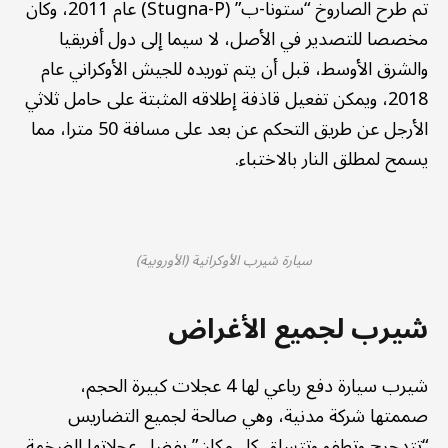
تم طرح الصاروخ “ستونا-ب” (Stugna-P) عام 2011، وكان
مخصصا للتصدير في الأصل، لا سيما إلى دول أفريقيا
والشرق الأوسط، قبل أن يتم توريده للجيش الأوكراني عام
2018، ويمكن تفعيل قاذفة إطلاقه المثبتة على حامل ثلاثي
الأرجل عن طريق التحكم عن بعد على مسافة 50 مترا، مما
يسمح لمطلق النار بالاختباء.
سيارة شيرب الأوكرانية (الأوروبية)
شيرب لجميع الأغراض
شيرب سيارة دفع رباعي لها 4 عجلات كبيرة الحجم،
صممتها شركة مدنية، وهي صالحة لجميع التضاريس
“تتدحرج وتطفو وتتسلق كل مكان” بفضل عجلاتها الضخمة