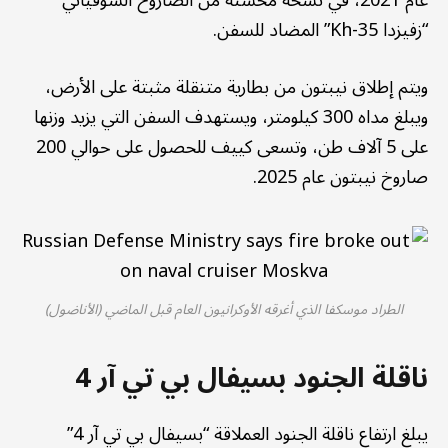
“زفيزدا Kh-35” المضاد للسفن.
ويتم إطلاق نيبتون من بطارية متنقلة مثبتة على الأرض،
ويبلغ مداه 300 كيلومتر، ويستهدف السفن التي يزيد وزنها
على 5 آلاف طن، وتسعى كييف للحصول على حوالي 200
صاروخ نيبتون عام 2025.
الطراد موسكفا الذي أغرقه الأوكرانيون العام قبل الماضي (الأناضول)
ناقلة الجنود بسيفال بي تي آر 4
يبلغ ارتفاع ناقلة الجنود العملاقة “بسيفال بي تي آر 4”