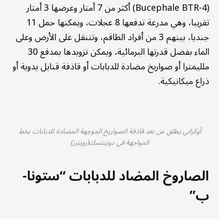
(Bucephale BTR-4) أكثر من 7 أمتار وعرضها 3 أمتار
تقريبا، وهي مدرعة تدفعها 8 عجلات، ويمكنها حمل 11
جنديا، بينهم 3 من أفراد الطاقم، وتتنقل على الأرض وعلى
الماء بفضل قدرتها البرمائية، ويمكن تزويدها بمدفع 30
ملليمترا أو صواريخ مضادة للدبابات أو قاذفة قنابل يدوية أو
ذراع ميكانيكية.
أوكراني يطلق عن بعد قاذفة الصواريخ الموجهة المضادة للدبابات بخط
المواجهة في دونيتسك(رويترز)
الصاروخ المضاد للدبابات “ستونا-
ب”