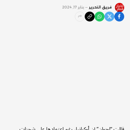
فريق التحرير
يناير 17, 2024
قالت “لوبوان” إن أوكرانيا، رغم اعتمادها على شحنات