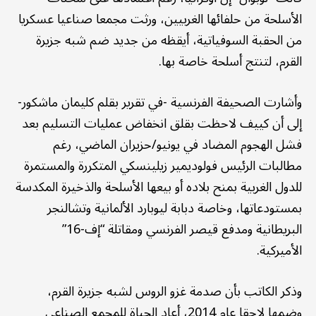
الأسلحة من حلفائها الغربيين، ورثت مجمعا صناعيا عسكريا
من الحقبة السوفياتية، أيقظه من جديد ضم شبه جزيرة
القرم، لتنتج أسلحة خاصة بها.
وأشارت الصحيفة الفرنسية -في تقرير بقلم كليمان ماشكور-
إلى أن كييف لاحظت بقلق انخفاض عمليات التسليم بعد
فشل الهجوم المضاد في يونيو/حزيران الماضي، رغم
مطالبات الرئيس فولوديمير زيلينسكي المتكررة والمستمرة
للدول الغربية بمنح بلاده أو بيعها الأسلحة والذخيرة المكدسة
بمستودعاتها، وخاصة دبابة ليوبارد الألمانية وتشالنجر
البريطانية ومدفع قيصر الفرنسي ومقاتلة “إف-16”
الأميركية.
وذكر الكاتب بأن صدمة غزو الروس لشبه جزيرة القرم،
وضمها لاحقا عام 2014، أعاد الحياة للمجمع الصناعي