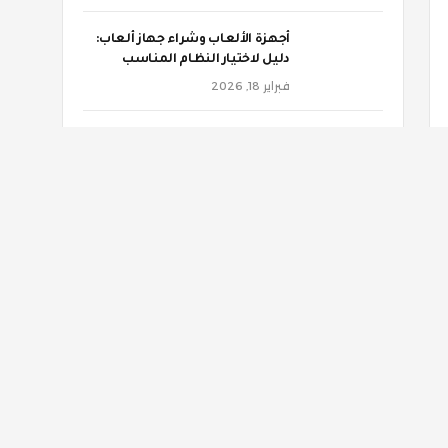
أجهزة الألعاب وشراء جهاز ألعاب:
دليل لاختيار النظام المناسب
فبراير 18, 2026
‫هذه الأغذية تهددك بالنقرس
ديسمبر 4, 2025
‫التصلب المتعدد.. هذه العوامل
تؤثر على مسار المرض
ديسمبر 4, 2025
الإحصاء الفلسطيني: 42 ألف
شخص في غزة يعانون إصابات
جسيمة تتطلب تأهيلا مستمرا
ديسمبر 4, 2025