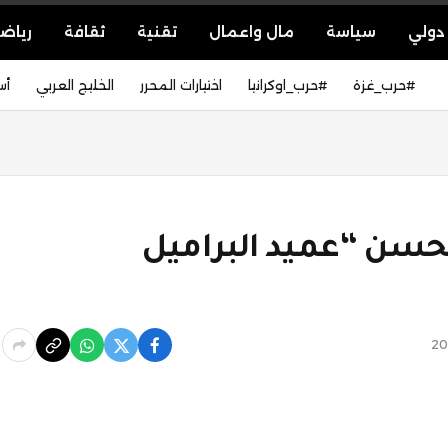
دولي
سياسة
مال واعمال
تقنية
ثقافة
رياض
#حرب_غزة
#حرب_اوكرانيا
اختيارات المحرر
الخليج العربي
أس
سن “عميد البراميل