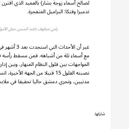
لصالح أسماء زوجة بشار) بالعميد الذي اقترن 
تدميرا وفتكا: البراميل المتفجرة.
رامي مخلوف ناشد الحسن حمل الأموال
غير أن الأحد
مع أسماء ثلة من أشباهه. فمن مسقط رأسه في
نصبته الفلول 15 قتيلا من الجهة 
مدنيين، وتجري دمشق حاليا تحقيقا في ملابس
شاركها.