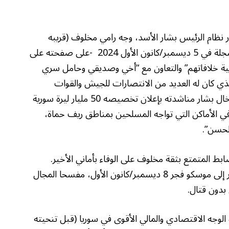
نظام الرئيس بشار الأسد، وجه رامي مخلوف (قريبه
وأكبر المنتفعين من نظام آل الأسد) رسالة مسجلة في 5 ديسمبر/كانون الأول 2024 -على صفحته على
ية خلافاتهم” والتعاون مع “أخي وصديقي وحامل سري
ذي كان له العديد من الانتصارات للجيش والقوات
المسلحة بقيادته للقوات الرديفة” واختتم ابن خال بشار مناشدته بإعلان تخصيصه 50 مليار ليرة سورية
ة في الأماكن التي تواجه المسلحين بمناطق ريف حماة،
لحسن”.
بط المتمتع بثقة مخلوف على الوفاء بأماني الأخير.
فنظام الأسدين انهار بسرعة قياسية، وفرّ بشار إلى موسكو فجر 8 ديسمبر/كانون الأول، مفسحا المجال
بدون قتال.
لوجه الاقتصادي والمالي الأقوى في سوريا (قبل تنحيته