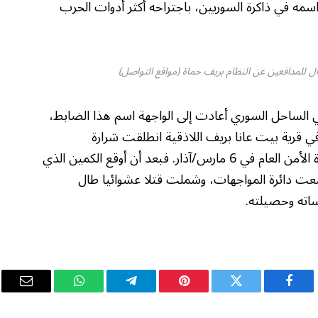
اسمه في ذاكرة السوريين، باجتراحه أكثر أدوات الحرب
 للمدافعين عن النظام بريف حماة (مواقع التواصل)
اث التي استجدت بعد 3 أشهر في الساحل السوري أعادت إلى الواجهة اسم هذا الضابط،
 قرية بيت عانا بريف اللاذقية انطلقت شرارة
المواجهات بين فلول النظام المنهار، وبين إدارة الأمن العام في 6 مارس/آذار. فبعد أن أوقع الكمين الذي
الأخيرة، اتسعت دائرة المواجهات، وشملت قتلا عشوائيا طال
اته وحصيلته.
فيسبوك
تويتر
بينتيريست
تيلقرام
واتساب
البريد
الإلكت