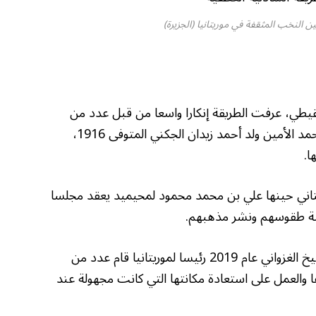
النخب المثقفة في موريتانيا (الجزيرة)
نقيطي، عرفت الطريقة إنكارا واسعا من قبل عدد من
العلماء كالشيخ محمد يحيى الولاتي والشيخ محمد الأمين ولد أحمد زيدان الجكني المتوفى 1916،
ا.
اني حينها علي بن محمد محمود لمحيميد يعقد مجلسا
سة طقوسهم ونشر مذهبهم.
وبعد انتخاب الرئيس الموريتاني محمد ولد الشيخ الغزواني عام 2019 رئيسا لموريتانيا قام عدد من
رها والعمل على استعادة مكانتها التي كانت مجهولة عند