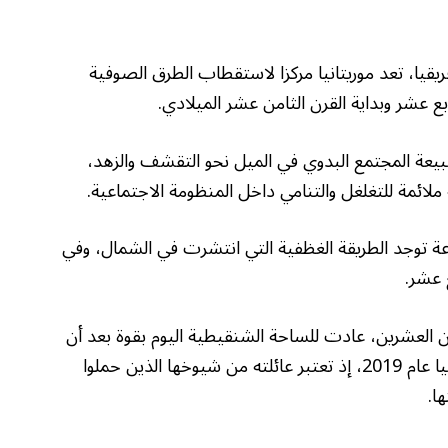
يقيا، تعد موريتانيا مركزا لاستقطاب الطرق الصوفية
 عشر وبداية القرن الثامن عشر الميلادي.
يعة المجتمع البدوي في الميل نحو التقشف والزهد،
ائمة للتغلغل والتنامي داخل المنظومة الاجتماعية.
ة توجد الطريقة الغظفية التي انتشرت في الشمال، وفي
 عشر.
ن العشرين، عادت للساحة الشنقيطية اليوم بقوة بعد أن
حكم الرئيس محمد ولد الشيخ الغزواني موريتانيا عام 2019، إذ تعتبر عائلته من شيوخها الذين حملوا
ا.