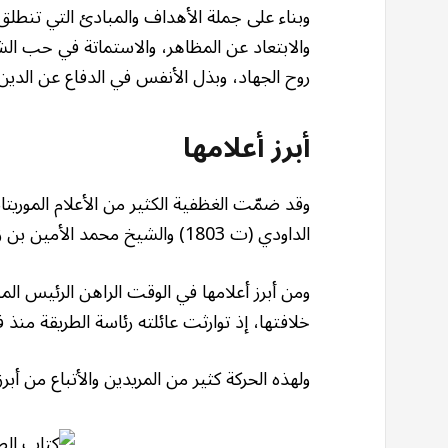
وبناء على جملة الأهداف والمبادئ التي تنطل
والابتعاد عن المظاهر، والاستماتة في حب الشي
روح الجهاد، وبذل الأنفس في الدفاع عن الدين، وا
أبرز أعلامها
وقد ضمّت الغظفية الكثير من الأعلام الموري
الداودي (ت 1803) والشيخ محمد الأمين بن زين القلقمي، والشيخ الغزواني (ت 1966).
ومن أبرز أعلامها في الوقت الراهن الرئيس المو
خلافتها، إذ توارثت عائلته رئاسة الطريقة منذ
ولهذه الحركة كثير من المريدين والأتباع من أبرز