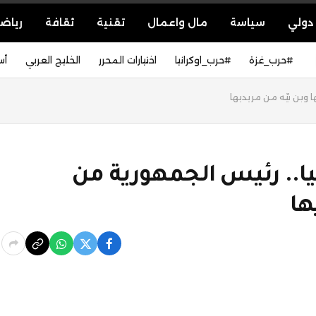
دولي
سياسة
مال واعمال
تقنية
ثقافة
رياض
#حرب_غزة
#حرب_اوكرانيا
اختيارات المحرر
الخليج العربي
أس
 وبن بيّه من مريديها
يا.. رئيس الجمهورية من
ها