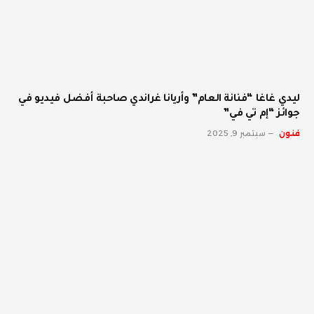
ليدي غاغا “فنانة العام” وأريانا غراندي صاحبة أفضل فيديو في
جوائز “إم تي في”
فنون
سبتمبر 9, 2025