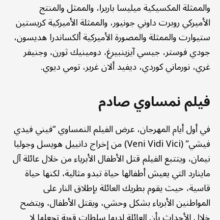
والممثلة المكسيكية ميليسا باريرا، والممثل والمنتج
الأميركي روبرت داوني جونيور، والممثلة الأميركية كريستين
ستيوارت والممثلة والمصورة الأميركية ألكساندرا هديسون،
جودي فوستر، جيسي آيزينبيرغ، دومينيك ثورن، وجنيفر
غري، نورماني كوردي، ديفيد ألان غرير، تومي ديوي.
فيلم نمساوي صادم
في أول أيام المهرجان، عرض الفيلم النمساوي “فيني فيدي
فيشي” (Veni Vidi Vici) من إخراج دانييل هويسل وجوليا
نيمان، ويتتبع الفيلم قتل الأطفال الأبرياء من خلال عائلة آل
ماينارد التي يعيش أطفالها حياة تبدو مثالية، لكنها حياة
قاسية، حيث يقوم بطريك العائلة بإطلاق النار على
المواطنين الأبرياء بشكل وحشي، ويقتل الأطفال، ويتضح
خلال الأحداث بأن العائلة لديها سلطات قوية تجعلها لا