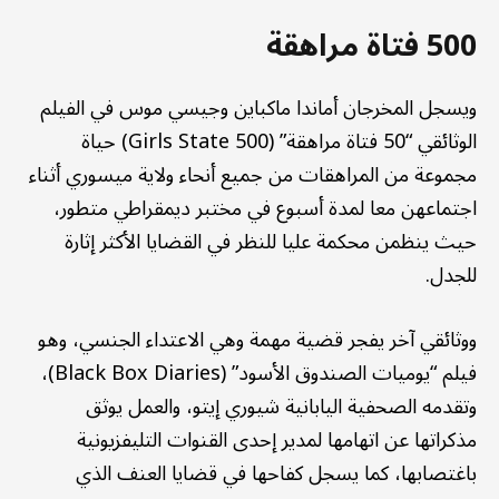
500 فتاة مراهقة
ويسجل المخرجان أماندا ماكباين وجيسي موس في الفيلم
الوثائقي “50 فتاة مراهقة” (Girls State 500) حياة
مجموعة من المراهقات من جميع أنحاء ولاية ميسوري أثناء
اجتماعهن معا لمدة أسبوع في مختبر ديمقراطي متطور،
حيث ينظمن محكمة عليا للنظر في القضايا الأكثر إثارة
للجدل.
ووثائقي آخر يفجر قضية مهمة وهي الاعتداء الجنسي، وهو
فيلم “يوميات الصندوق الأسود” (Black Box Diaries)،
وتقدمه الصحفية اليابانية شيوري إيتو، والعمل يوثق
مذكراتها عن اتهامها لمدير إحدى القنوات التليفزيونية
باغتصابها، كما يسجل كفاحها في قضايا العنف الذي