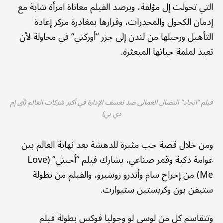
التي تحولت إل مؤلفة، ويرصد الفيلم معاناة امرأة شابة مع
إدمان الكحول والمخدرات، وقرارها بمغادرة مركز إعادة
التأهيل ورحيلها من لندن إلى جزر “أوركني” في محاولة لأن
تعيد لملمة حياتها المبعثرة.
فيلم “اتحاد” النضال العمالي ضد تعسف الإدارة في أكبر شركات العالم (آي إم
دي بي)
ومن خلال قصة حب مثيرة للدهشة بعد نهاية العالم بين
عوامة ذكية وقمر صناعي، يشارك فيلم “أحبني” (Love
Me) من إخراج سام وأندرو زوشيرو، والفيلم من بطولة
ستيفن يون وكريستين ستيوارت.
وتتقاسم كل من لوسي لو وجوليا فوكس بطولة فيلم