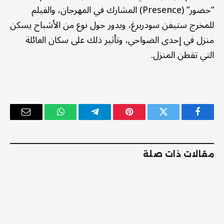
“حضور” (Presence) المشارك في المهرجان، والفيلم
للمخرج ستيفن سودربرغ، ويدور حول نوع من الأشباح يسكن
منزل في إحدى الضواحي، وتأثير ذلك على سكان العائلة
التي تقطن المنزل.
فيسبوك
تويتر
بينتيريست
تيلقرام
واتساب
البريد
الإلكترو
مقالات ذات صلة