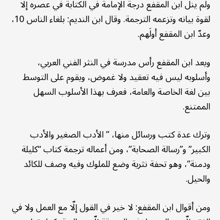
ولم ينل ابن المقفع درجة الإمامة في الكتابة في عصره إلّا
لقوة بيانه وتزعمه الترجمة. وقال ابن النديم: بلغاء الناس 10،
وعدّ ابن المقفع أولَهم.
ويعد ابن المقفع رأس مدرسة في النثر الفني العربي،
وأسلوبه ليس فيه تعقيد ولا غموض، ويقوم على التوسط
بين لغة الخاصة والعامة، فعرف بهذا الأسلوب السهل
الممتنع.
وترك عدة كتب ورسائل منها، ” الأدب الصغير والأدب
الكبير” و”رسالة الصحابة”، ومن أعماله ترجمة كتاب “كليلة
ودمنة”، وهو تحفة نثرية وضع للملوك وفيه وصف للكائد
والحيل.
ومن أقوال ابن المقفع: لا خير في القول إلّا مع العمل ولا في