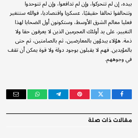
بيده، إن لم تتحركوا، وإن لم تدافعوا، وإن لم تتوحدوا
وتتحالفوا تحالفا حقيقيًا، عسكريا واقتصاديا، فوالله ستتغير
فعليا معالم الشرق الأوسط، وستكونون أول الضحايا لهذا
التغيير، على يد أولئك المجرمين الذين لا يعرفون حقا ولا
ذمة. هؤلاء يبدؤون بالمعارضين، ثم بالصامتين، ثم حتى
بالمؤيدين. فهم لا يقبلون بوجود دولة ولا قوة يمكن أن تقف
في وجوههم.
فيسبوك
تويتر
بينتيريست
تيلقرام
واتساب
البريد
الإلكترو
مقالات ذات صلة