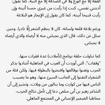
الفقه إلّا مع الورع ولا في الصدقة إلّا مع النية، كما يقول:
أدبتني نفسي، كنت إذا رأيت من غيري حسنا أتيته وإن
رأيت قبيحا أبيته، كما كان يقول إن الإيجاز هو البلاغة.
ورغم بلاغة قلمه ولسانه، كان لا ينظم الشعر إلّا نادرا، وحين
سئل عن ذلك، قال: الذي يجيئني منه لا أرضاه والذي أرضاه
لا يجيئني.
كما تناولت حلقة برنامج (تأملات) عدة فقرات منها،
“وقفات”، التي أوردت أن العرب في الجاهلية أشادوا بذكر
الحرب وتغنوا بوقائعها وافتخروا بالبطولة فيها، ولكن فئة من
الشعراء التفتوا إلى الجانب السيئ منها، وهو ما يصيب
الناس فيها من كوارث وما ينالون من ويلات، وتشير إلى أن
الشاعر زهير بن أبي سلمى دعا إلى تأمل نتائج الحرب،
مخاطبا الضمير الإنساني في المجتمع الجاهلي.