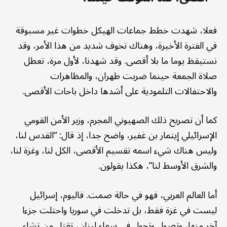
فعلا، شهدت خطط جماعات الهيكل خطوات غير مسبوقة
في الفترة الأخيرة، وهناك تخوف شديد من هذا الأمر، وقد
نستيقظ يوما ما بلا أقصى. وقد شهدنا، لأول مرة، تعطل
صلاة الجمعة حينما ضربت طهران، والمظاهرات
والاحتفالات التلمودية على أشدها داخل باحات الأقصى.
كما أن تصريح ذلك الصهيوني المجرم، وزير الأمن القومي
الإسرائيلي إيتمار بن غفير، واضح جدا، إذ قال: “القدس لنا،
وليس هناك شيء اسمه تقسيم الأقصى، الكل لنا، وغزة لنا،
والشرق الأوسط لنا”، هكذا يقولون.
أما العالم العربي، فهو في حالة صمت. فاليوم، إسرائيل
ليست في غزة فقط، بل تدخلت في سوريا واحتلت جزءا
آخر منها، وتصول وتجول في سماء لبنان، تقتل من تشاء