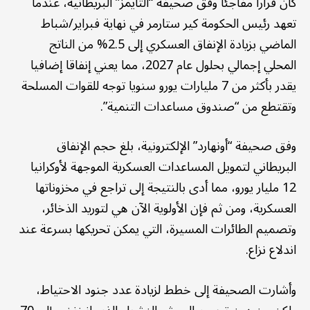
كان قرارا مفاجئا وفق صحيفة “التايمز” البريطانية، عندما
تعهد رئيس الحكومة كير ستارمر في نهاية فبراير/شباط
الماضي بزيادة الإنفاق العسكري إلى 2.5% من الناتج
المحلي إجمالي بحلول عام 2027، مما يعني إنفاقا إضافيا
يقدر بأكثر من 7 مليارات يورو سنويا توجه للقوات المسلحة
وتقتطع من “صندوق مساعدات التنمية”.
وفق صحيفة “أونهارد” الإلكترونية، بلغ حجم الإنفاق
البريطاني لتمويل المساعدات العسكرية الموجهة لأوكرانيا
12 مليار يورو، مما أدى بالنتيجة إلى تراجع في مخزوناتها
العسكرية، ومن ثم فإن الأولوية الآن هي لتوريد الذخائر،
وتصميم الطائرات المسيرة، التي يمكن تحريكها بسرعة عند
اندلاع نزاع.
وأشارت الصحيفة إلى خطط لزيادة عدد جنود الاحتياط،