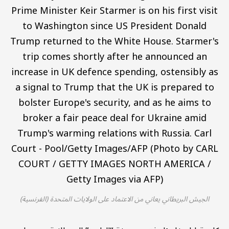
الجيش البريطاني يعاني من الاعتماد على الولايات المتحدة (الفرنسية)