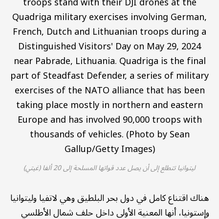
ليتوانيا تتطلع إلى أن يصل عدد قواتها المسلحة إلى 20 ألفا (غيتي)
هناك اقتناع كامل في دول بحر البلطيق وهي لاتفيا وليتوانيا
وإستونيا، أنها المعنية الأولى داخل حلف شمال الأطلسي