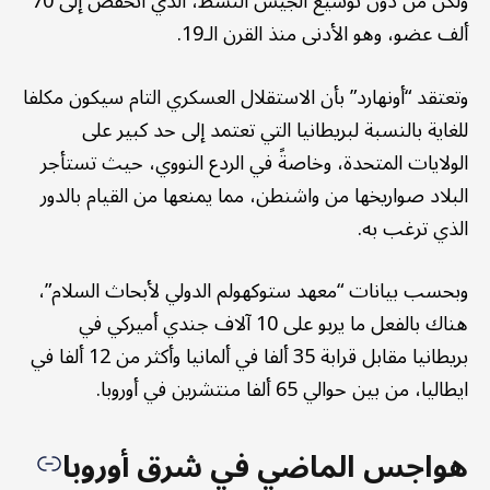
ولكن من دون توسيع الجيش النشط، الذي انخفض إلى 70
ألف عضو، وهو الأدنى منذ القرن الـ19.
وتعتقد “أونهارد” بأن الاستقلال العسكري التام سيكون مكلفا
للغاية بالنسبة لبريطانيا التي تعتمد إلى حد كبير على
الولايات المتحدة، وخاصةً في الردع النووي، حيث تستأجر
البلاد صواريخها من واشنطن، مما يمنعها من القيام بالدور
الذي ترغب به.
وبحسب بيانات “معهد ستوكهولم الدولي لأبحاث السلام”،
هناك بالفعل ما يربو على 10 آلاف جندي أميركي في
بريطانيا مقابل قرابة 35 ألفا في ألمانيا وأكثر من 12 ألفا في
ايطاليا، من بين حوالي 65 ألفا منتشرين في أوروبا.
هواجس الماضي في شرق أوروبا