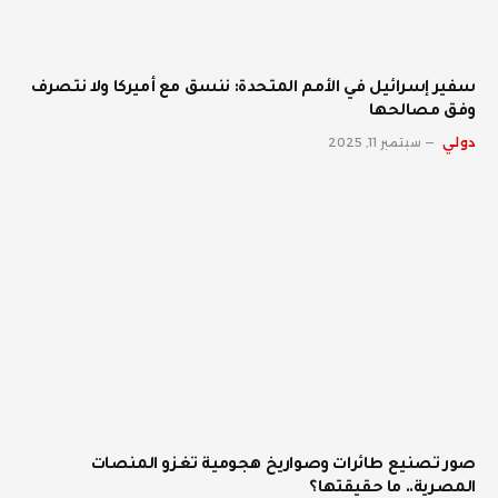
سفير إسرائيل في الأمم المتحدة: ننسق مع أميركا ولا نتصرف
وفق مصالحها
دولي
سبتمبر 11, 2025
صور تصنيع طائرات وصواريخ هجومية تغزو المنصات
المصرية.. ما حقيقتها؟