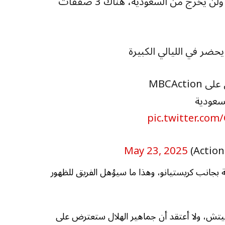
ناصر الهويدي: رونالدو قريب للهلال ولن يخرج من السعودية، هناك 3 صفقات
حضر في الليالي الكبيرة
MBCActi
pic.twitter.co
May 23, 2025
يتعاقد مع 3 أسماء عالمية بجانب كريستيانو، وهذا ما سيؤهل الفريق للظهور
فيتش، ولا أعتقد أن جماهير الهلال ستعترض على