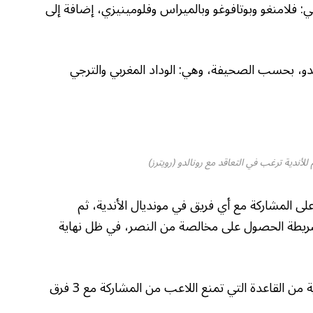
ة من 4 فرق برازيلية، هي: فلامنغو وبوتافوغو وبالميراس وفلومينيزي، إضافة إلى
لدو، بحسب الصحيفة، وهي: الوداد المغربي والترجي
ى المشاركة مع أي فريق في مونديال الأندية، ثم
ة، شريطة الحصول على مخالصة من النصر، في ظل نهاية
وأكدت “آس” استثناء بطولة كأس العالم للأندية من القاعدة التي تمنع اللاعب من المشاركة مع 3 فرق