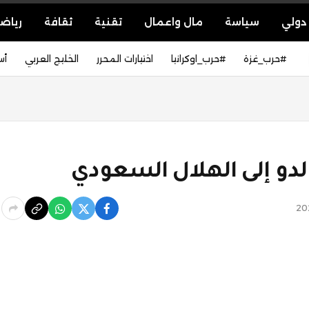
دولي
سياسة
مال واعمال
تقنية
ثقافة
رياض
#حرب_غزة
#حرب_اوكرانيا
اختيارات المحرر
الخليج العربي
أس
الدو إلى الهلال السعودي