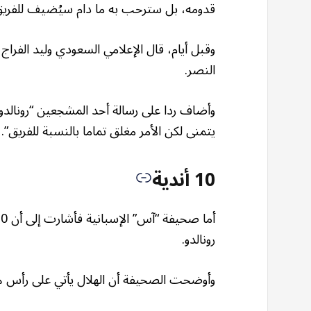
قدومه، بل سترحب به ما دام سيُضيف للفريق
وقبل أيام، قال الإعلامي السعودي وليد الفراج
النصر.
وأضاف ردا على رسالة أحد المشجعين “رونالدو إ
يتمنى لكن الأمر مغلق تماما بالنسبة للفريق”.
10 أندية
رونالدو.
وأوضحت الصحيفة أن الهلال يأتي على رأس هذ