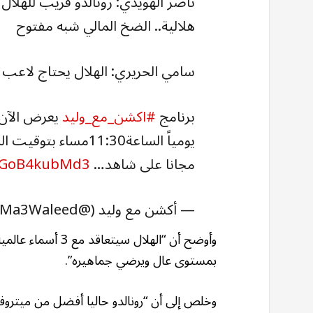
هلالية.. الضخ المالي شبه مفتوح
سامي الحريري: الهلال يحتاج لاعب ي
برنامج
#اكشن_مع_وليد
يعرض الآن على on
يومياً الساعة11:30مساء بتوقيت السعودية
مجانا على شاهد…
m/GoB4kubMd3
— أكشن مع وليد (@ActionMa3Waleed)
وأوضح أن “الهلال س
بمستوى عال ويرضي جماهيره”.
وخلص إلى أن “رونالدو حاليا أفضل من ميترو