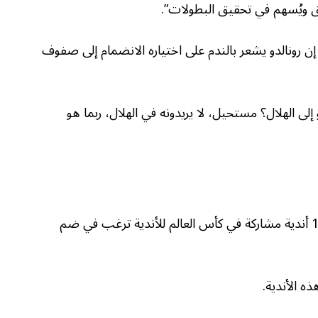
 ويُسهم في تحقيق البطولات”.
 إن رونالدو يشعر بالندم على اختياره الانضمام إلى صفوف
لى الهلال؟ مستحيل، لا يريدونه في الهلال، ربما هو
أما صحيفة “آس” الإسبانية فأشارت إلى أن 10 أندية مشاركة في كأس العالم للأندية ترغب في ضم
ه الأندية.