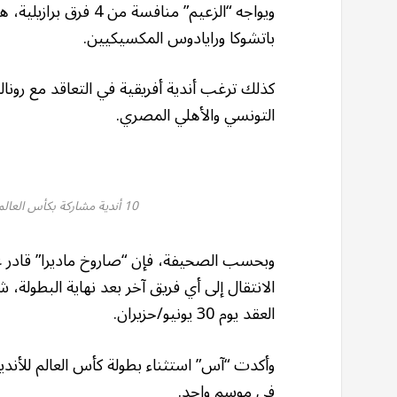
ويواجه “الزعيم” منافس
باتشوكا ورايادوس المكسيكيين.
كذلك ترغب أندية أفريقية في التعاقد مع رونا
التونسي والأهلي المصري.
10 أندية مشاركة بكأس العالم للأندية ترغب في التعاقد مع رونالدو (رويترز)
وبحسب الصحيفة، فإن “صاروخ ماديرا” قادر عل
الانتقال إلى أي فريق آخر بعد نهاية البطول
العقد يوم 30 يونيو/حزيران.
في موسم واحد.