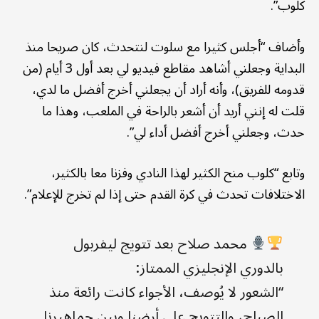
كلوب”.
وأضاف “أجلس كثيرا مع سلوت لنتحدث، كان صريحا منذ
البداية وجعلني أشاهد مقاطع فيديو لي بعد أول 3 أيام (من
قدومه للفريق)، وأنه أراد أن يجعلني أخرج أفضل ما لدي،
قلت له إنني أريد أن أشعر بالراحة في الملعب، وهذا ما
حدث، وجعلني أخرج أفضل أداء لي”.
وتابع “كلوب منح الكثير لهذا النادي وفزنا معا بالكثير،
الاختلافات تحدث في كرة القدم حتى إذا لم تخرج للإعلام”.
محمد صلاح بعد تتويج ليفربول
بالدوري الإنجليزي الممتاز:
“الشعور لا يُوصف، الأجواء كانت رائعة منذ
الصباح، والتتويج على أرضنا وبين جماهيرنا