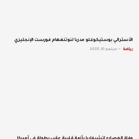
الأسترالي بوستيكوغلو مدربا لنوتنغهام فورست الإنجليزي
رياضة
سبتمبر 10, 2025
وفاة المصارع إتشيفاريا بأزمة قلبية عقب بطولة في أميركا