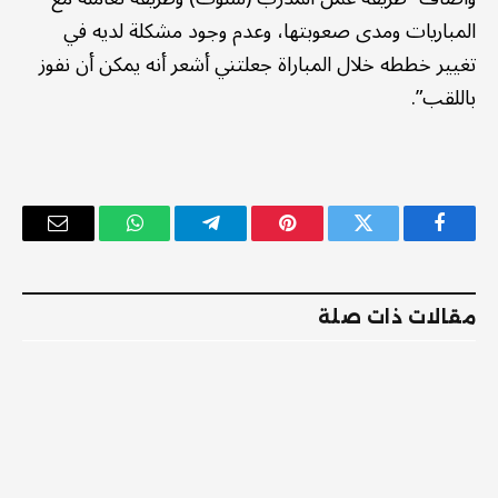
المباريات ومدى صعوبتها، وعدم وجود مشكلة لديه في
تغيير خططه خلال المباراة جعلتني أشعر أنه يمكن أن نفوز
باللقب”.
فيسبوك
تويتر
بينتيريست
تيلقرام
واتساب
البريد
الإلكترو
مقالات ذات صلة