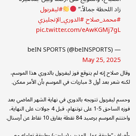
زاد اللحظة جمالاً.”
#ليفربول
#محمد_صلاح
#الدوري_الإنجليزي
pic.twitter.com/eAwKGMj7gL
— beIN SPORTS (@beINSPORTS)
May 25, 2025
وقال صلاح إنه لم يتوقع فوز ليفربول بالدوري هذا الموسم،
لكنه شعر بعد أول 3 مباريات في الموسم بأن الأمر ممكن.
وحسم ليفربول تتويجه بالدوري في نهاية الشهر الماضي بعد
فوزه الساحق 5-1 على توتنهام، قبل 4 جولات على النهاية،
واختتم الموسم برصيد 84 نقطة بفارق 10 نقاط عن أرسنال.
وأضاف “طريقة عمل المدرب (سلوت) وطريقة تعامله مع