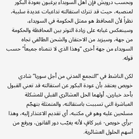
وبحسب درويش فإن أهل السويداء يرغبون بعودة البكور
لمنصبه، حيث قد تترك استقالته تداعيات عديدة سلبية،
نظراً لأن المحافظ هو ممثل الحكومة في السويداء،
وسينعكس غيابه على زيادة التوتر بين المحافظة والحكومة
من جهة، وسيزيد من الاحتقان والشحن الطائفي تجاه
السويداء من جهة أخرى “وهذا الذي لا نتمناه جميعاً” حسب
قوله.
لكن الناشط في “التجمع المدني من أجل سوريا” شادي
خويص يعتقد بأن عودة البكور عن استقالته قد تعني القبول
بأحد خيارين، أولهما الحل العشائري القبلي للمشكلة
المباشرة التي تسببت باستقالته، والمتمثلة بتهجّم
مسلحين عليه وهو في مكتبه، أي تقديم الاعتذار إليه، وهذا
-برأي خويص- غير كافٍ لأنه يغيّب دور القانون، ويرفع من
أسهم الحلول العشائرية.