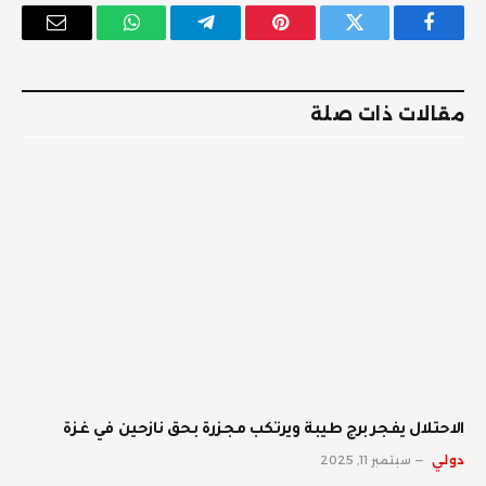
فيسبوك
تويتر
بينتيريست
تيلقرام
واتساب
البريد
الإلكترو
مقالات ذات صلة
الاحتلال يفجر برج طيبة ويرتكب مجزرة بحق نازحين في غزة
دولي
سبتمبر 11, 2025