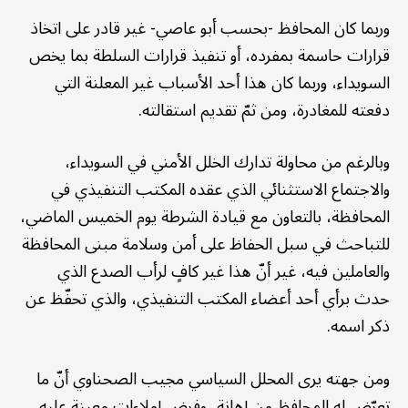
وربما كان المحافظ -بحسب أبو عاصي- غير قادر على اتخاذ
قرارات حاسمة بمفرده، أو تنفيذ قرارات السلطة بما يخص
السويداء، وربما كان هذا أحد الأسباب غير المعلنة التي
دفعته للمغادرة، ومن ثمّ تقديم استقالته.
وبالرغم من محاولة تدارك الخلل الأمني في السويداء،
والاجتماع الاستثنائي الذي عقده المكتب التنفيذي في
المحافظة، بالتعاون مع قيادة الشرطة يوم الخميس الماضي،
للتباحث في سبل الحفاظ على أمن وسلامة مبنى المحافظة
والعاملين فيه، غير أنّ هذا غير كافٍ لرأب الصدع الذي
حدث برأي أحد أعضاء المكتب التنفيذي، والذي تحفّظ عن
ذكر اسمه.
ومن جهته يرى المحلل السياسي مجيب الصحناوي أنّ ما
تعرّض له المحافظ من إهانة، وفرض إملاءاتٍ معينة عليه