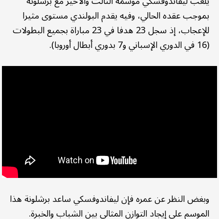
يلعب ليفاندوفسكي موسمه الثالث والأخير مع برشلونة
بموجب عقده الحالي، وفيه يقدم البولندي مستوى مثيرا
للإعجاب، إذ سجل 23 هدفا في 23 مباراة بجميع البطولات
(16 في الدوري الإسباني و7 بدوري أبطال أوروبا).
وبغض النظر عن عمره فإن ليفاندوفسكي ساعد برشلونة هذا
الموسم على إيجاد التوازن المثالي بين الشباب والخبرة.