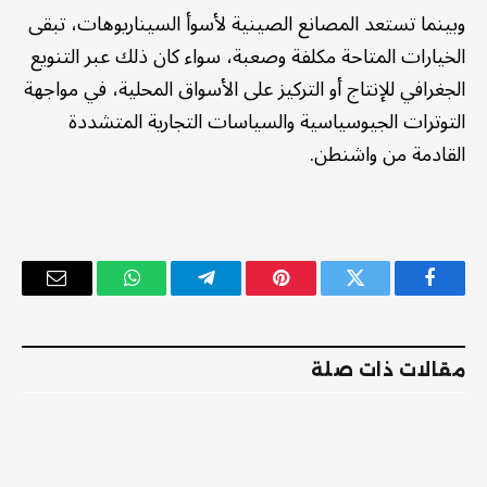
وبينما تستعد المصانع الصينية لأسوأ السيناريوهات، تبقى
الخيارات المتاحة مكلفة وصعبة، سواء كان ذلك عبر التنويع
الجغرافي للإنتاج أو التركيز على الأسواق المحلية، في مواجهة
التوترات الجيوسياسية والسياسات التجارية المتشددة
القادمة من واشنطن.
فيسبوك
تويتر
بينتيريست
تيلقرام
واتساب
البريد
الإلكترو
مقالات ذات صلة