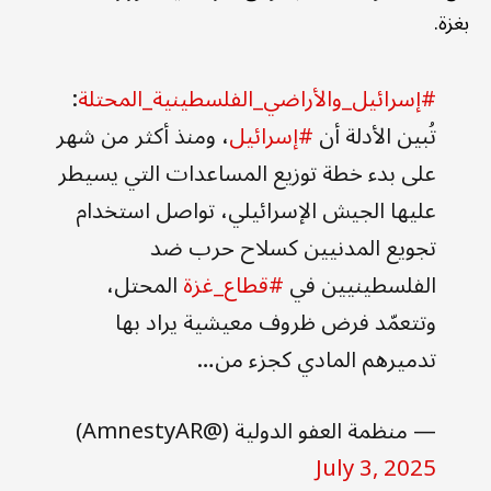
بغزة.
#إسرائيل_والأراضي_الفلسطينية_المحتلة
:
تُبين الأدلة أن
#إسرائيل
، ومنذ أكثر من شهر
على بدء خطة توزيع المساعدات التي يسيطر
عليها الجيش الإسرائيلي، تواصل استخدام
تجويع المدنيين كسلاح حرب ضد
الفلسطينيين في
#قطاع_غزة
المحتل،
وتتعمّد فرض ظروف معيشية يراد بها
تدميرهم المادي كجزء من…
— منظمة العفو الدولية (@AmnestyAR)
July 3, 2025