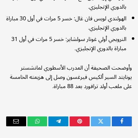
بالدوري الإنجليزي.
الهولندي لويس فان غال: خسر 5 مرات في أول 30 مباراة
بالدوري الإنجليزي.
النرويجي أولي غونار سولشاير: خسر 5 مرات في أول 31
مباراة بالدوري الإنجليزي.
وأوضحت الصحيفة أن المدرب الأسطوري لمانشستر
يونايتد السير ألكيس فيرغسون وصل إلى هزيمته الخامسة
على ملعب أولد ترافورد بعد 88 مباراة.
فيسبوك
تويتر
بينتيريست
تيلقرام
واتساب
البريد
الإلكترو