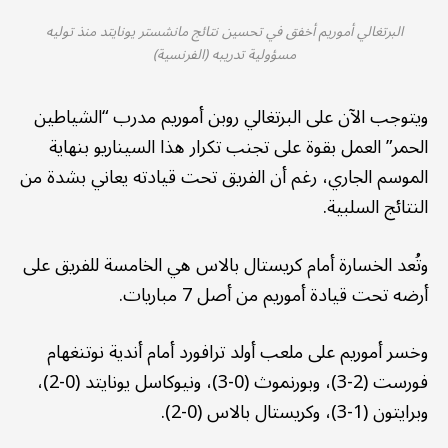
البرتغالي أموريم أخفق في تحسين نتائج مانشستر يونايتد منذ توليه
مسؤولية تدريبه (الفرنسية)
ويتوجب الآن على البرتغالي روبن أموريم مدرب “الشياطين
الحمر” العمل بقوة على تجنب تكرار هذا السيناريو بنهاية
الموسم الجاري، رغم أن الفريق تحت قيادته يعاني بشدة من
النتائج السلبية.
وتُعد الخسارة أمام كريستال بالاس هي الخامسة للفريق على
أرضه تحت قيادة أموريم من أصل 7 مباريات.
وخسر أموريم على ملعب أولد ترافورد أمام أندية نوتنغهام
فورست (2-3)، وبورنموث (0-3)، ونيوكاسل يونايتد (0-2)،
وبرايتون (1-3)، وكريستال بالاس (0-2).