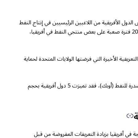
 الدول الأفريقية من اللاعبين الرئيسيين في إنتاج النفط
بالقارة. ومع ذلك، لم يكن شهر مارس/ آذار 2025 فترة صعبة على بعض منتجي النفط في أفريقيا،
التعريفية الأخيرة التي فرضتها الولايات المتحدة لحماية
ووفقا للبيانات التي نشرتها منظمة الدول المصدرة للنفط (أوبك)، فقد تميزت 5 دول أفريقية بحجم
ة
 الدول المنتجة في أفريقيا بزيادة التعريفات المفروضة من قبل