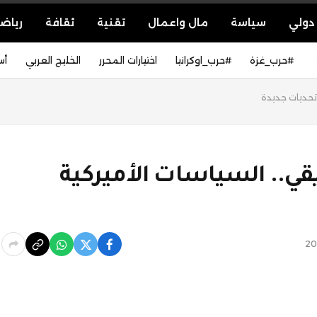
دولي
سياسة
مال واعمال
تقنية
ثقافة
رياض
#حرب_غزة
#حرب_اوكرانيا
اختيارات المحرر
الخليج العربي
أس
 تحديات جديدة
قي.. السياسات الأميركية