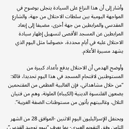
وأشار إلى أن هذا النزاع على السيادة يتجلى بوضوح في
المواجهة اليومية بين سلطات الاحتلال من جهة، والشارع
المقدسي والمرابطين من جهة أخرى، مضيفا إلى إبعاد
المرابطين عن المسجد الأقصى لتسهيل إظهار سيادة
الاحتلال عليه في أيام محددة، خصوصًا مثل اليوم الذي
يشهد مسيرة الأعلام.
وأوضح الهدمي أن الاحتلال يدفع بأعداد كبيرة من
المستوطنين لاقتحام المسجد في هذا اليوم تحديدا، قائلا:
“من خلال مشاهداتي، فإن الغالبية العظمى من المقتحمين
يضعون القلنسوة الدينية (الكيباه) الملونة، وهم من فتيان
التلال، وغالبيتهم يأتون من مستوطنات الضفة الغربية”.
ويحتفل الإسرائيليون اليوم الاثنين -الموافق 28 من الشهر
الثامن وفق التقويم العبري- بما يعرف “بيوم توحيد القدس”،