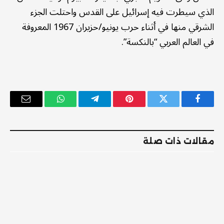
الذي سيطرت فيه إسرائيل على القدس واحتلت الجزء
الشرقي منها في أثناء حرب يونيو/حزيران 1967 المعروفة
في العالم العربي “بالنكسة”.
فيسبوك
تويتر
بينتيريست
تيلقرام
واتساب
البريد
الإلكترو
مقالات ذات صلة