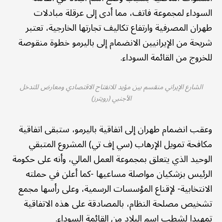
السوداء لمجموعة فاتف، مما أدى إلى عرقلة مبادلات
طهران المصرفية وارتفاع تكاليف تجارتها الخارجية، تعتبر
شريحة من الإيرانيين الانضمام إلى باليرمو خطوة منقوصة
للخروج من القائمة السوداء.
الشارع الإيراني منقسم بين مؤيد للانفتاح الاقتصادي ومعارض للتدخل
الأجنبي (رويترز)
وعقب انضمام طهران إلى اتفاقية باليرمو، ستبقى اتفاقية
مكافحة تمويل الإرهاب (سي إف تي) المشروع المتبقي
الوحيد الذي يتعلق بمجموعة العمل المالي، وأنه على حكومة
الرئيس بزشكيان مواصلة مساعيها -كما أعلن في حملته
الانتخابية- لإقناع المؤسسات الرسمية، وعلى رأسها مجمع
تشخيص مصلحة النظام، بالمصادقة على هذه الاتفاقية
تمهيدا لشطب اسم البلاد من القائمة السوداء.