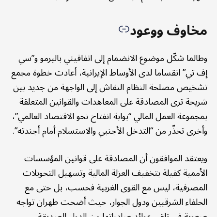
مخاوف ووعود
وطالما شكّل موضوع الانضمام إلى اتفاقيتي باليرمو و”سي
إف تي” انقساما لدى الأوساط الإيرانية، أعادت خطوة مجمع
تشخيص مصلحة النظام النقاش إلى الواجهة من جديد بين
شريحة ترى المصادقة على المعاهدات والقوانين المتعلقة
بمجموعة العمل المالي “بوابة انفتاح نحو الاقتصاد العالمي”،
وأخرى تحذّر من “التدخل الأجنبي والاستسلام أمام أجندته”.
ويعتقد الموافقون أن المصادقة على قوانين المؤسسات
الأممية كفيلة بتخفيف العزلة المالية وتسهيل التحويلات
المصرفية، ليس مع القوى الغربية فحسب، بل حتى مع
الحلفاء الشرقيين ودول الجوار، حيث أضحت طهران تواجه
صعوبة في تلقي عوائد صادراتها من الدول الصديقة.