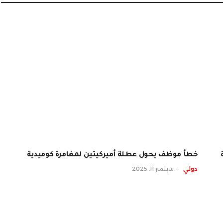
خطأ موظف يحول عطلة أميركيتين لمغامرة كوميدية
دولي
سبتمبر 11, 2025