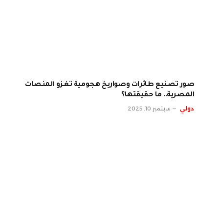
صور تصنيع طائرات وصواريخ هجومية تغزو المنصات
المصرية.. ما حقيقتها؟
دولي
سبتمبر 10, 2025