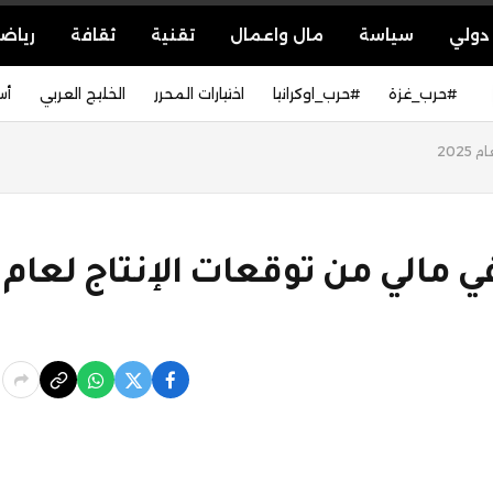
دولي
سياسة
مال واعمال
تقنية
ثقافة
رياض
#حرب_غزة
#حرب_اوكرانيا
اختيارات المحرر
الخليج العربي
أس
202
ي مالي من توقعات الإنتاج لعام