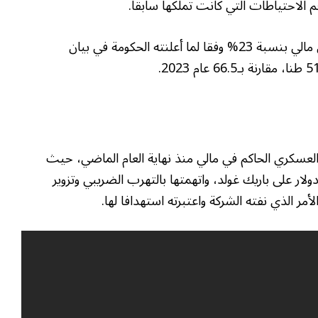
 الاحتياطات التي كانت تملكها سابقا.
وفي سنة 2023، تراجع حجم إنتاج الذهب في مالي بنسبة 23% وفقا لما أعلنته الحكومة في بيان
العسكري الحاكم في مالي منذ نهاية العام الماضي، حيث
ة رسوما تصل إلى 700 مليون دولار على باريك غولد، واتهمتها بالتهرب الضريبي وتزوير
لأمر الذي نفته الشركة واعتبرته استهدافا لها.