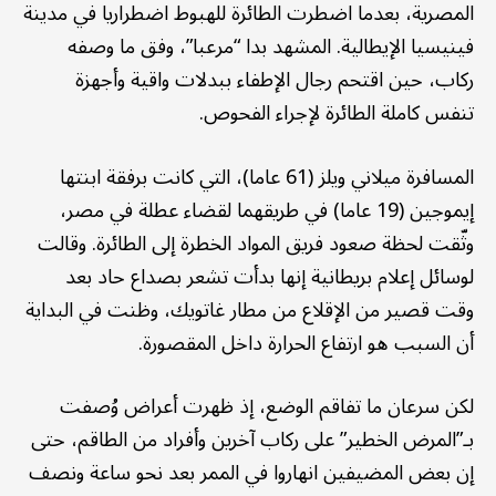
المصرية، بعدما اضطرت الطائرة للهبوط اضطراريا في مدينة
فينيسيا الإيطالية. المشهد بدا “مرعبا”، وفق ما وصفه
ركاب، حين اقتحم رجال الإطفاء ببدلات واقية وأجهزة
تنفس كاملة الطائرة لإجراء الفحوص.
المسافرة ميلاني ويلز (61 عاما)، التي كانت برفقة ابنتها
إيموجين (19 عاما) في طريقهما لقضاء عطلة في مصر،
وثّقت لحظة صعود فريق المواد الخطرة إلى الطائرة. وقالت
لوسائل إعلام بريطانية إنها بدأت تشعر بصداع حاد بعد
وقت قصير من الإقلاع من مطار غاتويك، وظنت في البداية
أن السبب هو ارتفاع الحرارة داخل المقصورة.
لكن سرعان ما تفاقم الوضع، إذ ظهرت أعراض وُصفت
بـ”المرض الخطير” على ركاب آخرين وأفراد من الطاقم، حتى
إن بعض المضيفين انهاروا في الممر بعد نحو ساعة ونصف