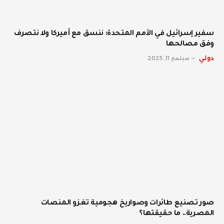
سفير إسرائيل في الأمم المتحدة: ننسق مع أميركا ولا نتصرف
وفق مصالحها
دولي
سبتمبر 11, 2025
صور تصنيع طائرات وصواريخ هجومية تغزو المنصات
المصرية.. ما حقيقتها؟