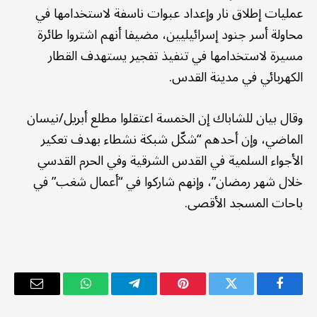
عمليات إطلاق نار وإعداد عبوات ناسفة لاستخدامها في
محاولة أسر جنود إسرائيليين، مضيفا أنهم اشتروا طائرة
مسيرة لاستخدامها في تنفيذ تفجير يستهدف القطار
الكهربائي في مدينة القدس.
وقال بيان للشاباك إن الخمسة اعتقلوا مطلع أبريل/نيسان
الماضي، وإن أحدهم “شكّل شبكة نشطاء بهدف تعكير
الأجواء السلمية في القدس الشرقية وفي الحرم القدسي
خلال شهر رمضان”، وإنهم شاركوا في “أعمال شغب” في
باحات المسجد الأقصى.
فيسبوك
تويتر
بينتيريست
تيلقرام
واتساب
البريد
الإلكترو