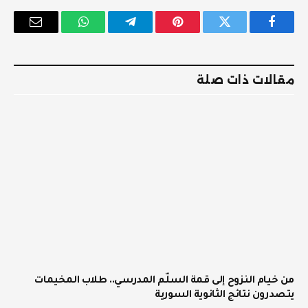
فيسبوك
تويتر
بينتيريست
تيلقرام
واتساب
البريد
الإلكترو
مقالات ذات صلة
من خيام النزوح إلى قمة السلّم المدرسي.. طلاب المخيمات
يتصدرون نتائج الثانوية السورية