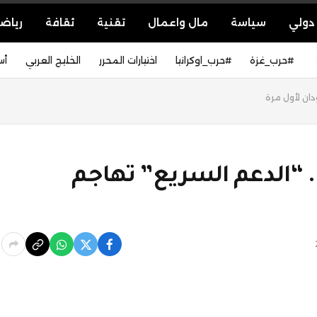
دولي
سياسة
مال واعمال
تقنية
ثقافة
رياض
#حرب_غزة
#حرب_اوكرانيا
اختيارات المحرر
الخليج العربي
أس
دان لأول مرة
 “الدعم السريع” تهاجم