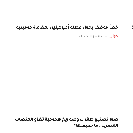
خطأ موظف يحول عطلة أميركيتين لمغامرة كوميدية
دولي
سبتمبر 11, 2025
صور تصنيع طائرات وصواريخ هجومية تغزو المنصات
المصرية.. ما حقيقتها؟