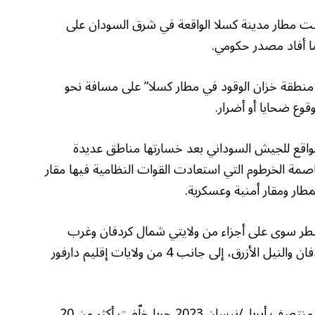
 مطار مدينة كسلا الواقعة في شرق السودان على
 ما أفاد مصدر حكومي.
نطقة خزان الوقود في مطار كسلا” على مسافة نحو
واقع للجيش السوداني بعد خسارتها مناطق عديدة
مة الخرطوم التي استعادت القوات النظامية فيها مقار
طار ومقار أمنية وعسكرية.
يطر سوى على أجزاء من ولايتي شمال كردفان وغرب
كردفان وجيوب محدودة في ولايتي جنوب كردفان والنيل الأزرق، إلى جانب 4 من ولايات إقليم دارفور
ويخوض الجيش السوداني والدعم السريع منذ منتصف أبريل/نيسان 2023 حربا خلّفت أكثر من 20