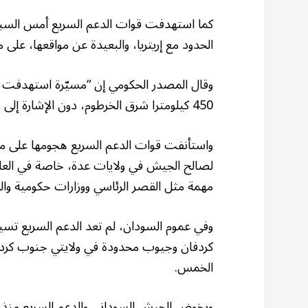
كما استهدفت قوات الدعم السريع أمس السبت
الحدود مع إريتريا، والبعيدة عن مواقعها، على
وقال المصدر الحكومي إن “مسيّرة استهدفت م
450 كيلومترا شرق الخرطوم، دون الإشارة إلى وقوع ضحايا أو أضرار.
واستأنفت قوات الدعم السريع هجومها على م
لصالح الجيش في ولايات عدة، خاصة في العاص
مهمة مثل القصر الرئاسي ووزارات حكومية والم
وفي عموم السودان، لم تعد الدعم السريع تس
الخمس.