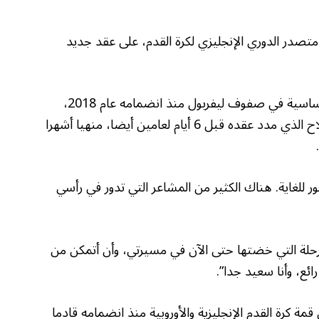
 متصدر الدوري الإنجليزي لكرة القدم، على عقد جديد
وسار فان دايك (33 عاما)، الذي أصبح ركيزة أساسية في صفوف ليفربول منذ انضمامه عام 2018،
على خطى المهاجم الدولي المصري محمد صلاح الذي مدد عقده قبل 6 أيام لعامين أيضا، منهيا أشهرا
ر للغاية. هناك الكثير من المشاعر التي تدور في رأسي
 الرحلة التي خضتها حتى الآن في مسيرتي، وأن أتمكن من
ائع، وأنا سعيد جدا”.
قمة كرة القدم الإنجليزية والأوروبية منذ انضمامه قادما