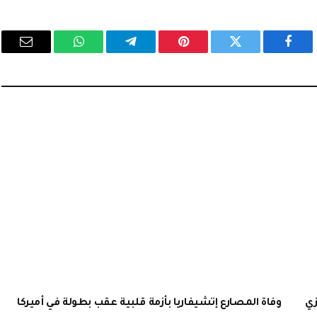
فيسبوك
تويتر
بينتيريست
تيلقرام
واتساب
البريد
الإلكت
زي
وفاة المصارع إتشيفاريا بأزمة قلبية عقب بطولة في أميركا