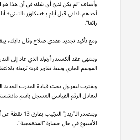
وأضاف “لم يكن لديّ أي شك في أن هذا هو المك
أحدهم ناداني قبل أيام بـ+سكاوزر بالتبني+ أ
رائعا”.
ومع تأكيد تجديد عقدي صلاح وفان دايك، يبق
وينتهي عقد ألكسندر-أرنولد الذي عاد إلى التد
الموسم الجاري وسط تقارير قوية تربطه بالانتقا
ليعادل الرقم القياسي المسجل باسم مانشستر 
الأسبوع في حال خسارة “المدفعجية”.