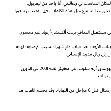
ان المناسب لي ولعائلتي. أنا واحد من ليفربول.
نا فخور جدا بسماع مثل هذه الكلمات، فهي تمنحني شعورا
ى مستقبل المدافع ترنت ألكسندر-أرنولد غير محسوم.
ريبات الأربعاء بعد غياب دام شهرا -بسبب الإصابة- نهاية
ل إلى ريال مدريد الإسباني.
ويقترب ليفربول تحت قيادة المدرب الجديد الهولندي أرنه سلوت، من تحقيق لقبه الـ20 في الدوري،
يونايتد.
ويتصدر الـ”ريدز” الترتيب بفارق 13 نقطة عن أرسنال قبل 6 مراحل من النهاية، وقد يحسم اللقب هذا