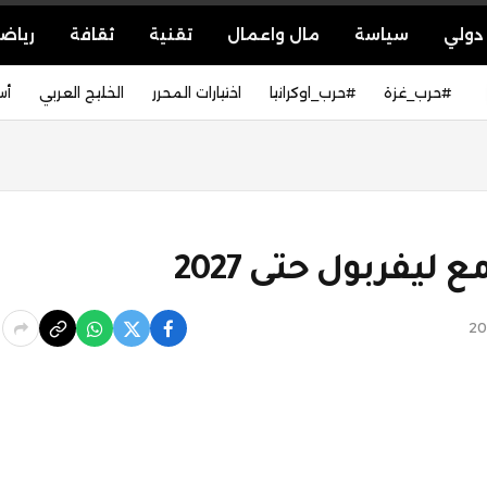
دولي
سياسة
مال واعمال
تقنية
ثقافة
رياض
#حرب_غزة
#حرب_اوكرانيا
اختيارات المحرر
الخليج العربي
أس
ليفربول حتى 2027