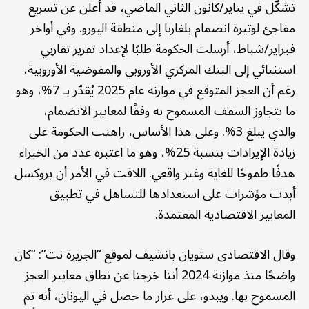
تشكّل في يناير/كانون الثاني الماضي، قد أعلن عن تسريع
مفاجئ لوتيرة انضمام بلغاريا إلى منطقة اليورو. وفي أواخر
فبراير/شباط، أرسلت الحكومة طلبًا لإعداد تقرير تقاربي
استثنائي إلى البنك المركزي الأوروبي والمفوضية الأوروبية،
رغم أن العجز المتوقع في موازنة عام 2025 يُقدّر بـ 7%، وهو
ما يتجاوز السقف المسموح به وفقًا لمعايير الانضمام،
والذي يبلغ 3%. وعلى هذا الأساس، راهنت الحكومة على
زيادة الإيرادات بنسبة 25%، وهو ما اعتبره عدد من الخبراء
هدفًا طموحًا للغاية وغير واقعي. اللافت في الأمر أن بروكسل
أبدت مؤشرات على استعدادها للتساهل في تطبيق
المعايير الاقتصادية المعتمدة.
وقال الاقتصادي ستويان بانشيف لموقع “الجزيرة نت”: “كان
واضحًا منذ موازنة 2024 أننا خرجنا عن نطاق معايير العجز
المسموح بها. ويبدو، على غرار ما حصل في اليونان، أنه تم