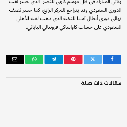
وتأتي المباراة في ظل موسم كارثي للنصر، الذي خسر لقب
الدوري السعودي وقد يتراجع للمركز الرابع، كما خسر نصف
نهائي دوري أبطال آسيا للنخبة الذي ذهب لقبه للأهلي
السعودي على حساب كاواساكي فرونتالي الياباني.
فيسبوك
تويتر
بينتيريست
تيلقرام
واتساب
البريد
الإلكترو
مقالات ذات صلة