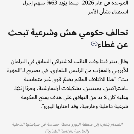
الموحدة في عام 2026، بينما يؤيد 63% منهم إجراء
استفتاء بشأن الأمر.
تحالف حكومي هش وشرعية تبحث
عن غطاء
وقال بيتر فيتانوف، النائب الاشتراكي السابق في البرلمان
الأوروبي والمقرّب من الرئيس البلغاري، في تصريح لـ”الجزيرة
نت”: “هذا الائتلاف الحاكم يضمّ قوى غير متجانسة
ـاشتراكيين، يمينيين، تشكيلات أوليغارشية، وحزبًا إثنيًاـ
وعليه كان لا بد من التوافق على هدف يمنح الحكومة
شرعية داخلية وخارجية، وقد اختاروا اليورو”.
انضمام بلغاريا إلى منطقة اليورو محطة حساسة في سياستها الداخلية
والخارجية (الرئاسة البلغارية)